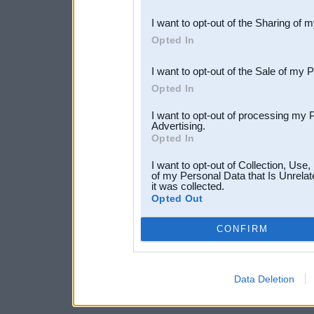
also be disclosed by us to 
I want to opt-out of the Sharing of 
Downstream Participants
th
Opted In
third parties.
I want to opt-out of the Sale of my 
Opted In
I want to opt-out of processing my 
Advertising.
Opted In
I want to opt-out of Collection, Use
of my Personal Data that Is Unrelat
it was collected.
Opted Out
CONFIRM
Data Deletion