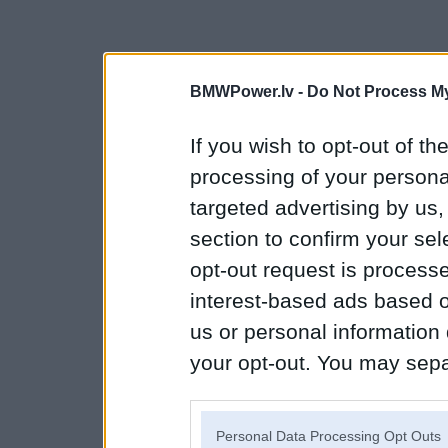
BMWPower.lv -
Do Not Process My
If you wish to opt-out of the
processing of your personal
targeted advertising by us
section to confirm your sel
opt-out request is proces
interest-based ads based o
us or personal information d
your opt-out. You may separ
disclosure of your personal
IAB’s list of downstream pa
Personal Data Processing Opt Outs