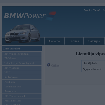
Sveiks,
Viesi!
Ie
Galvenā
Forums
Galerijas
Ziņas un raksti
Lietotāja vip
BMW modeļu jaunumi
BMW testi
Tehnoloģijas & sasniegumi
Lietotājvārds:
Offline
BMW Latvijā
Ziņojumi forumā:
MINI
Rolls-Royce
Pasākumi
Vadāmības tests
Autosports
BMWPower aktuāli
Reklāmas raksti