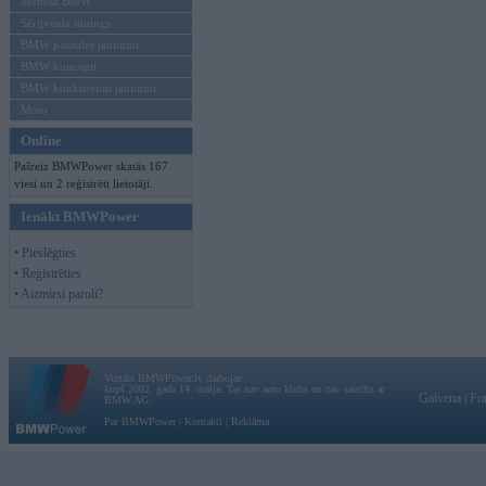
Mēneša BMW
Sērijveida tūnings
BMW pasaules jaunumi
BMW koncepti
BMW konkurentu jaunumi
Moto
Online
Pašreiz BMWPower skatās 167
viesi un 2 reģistrēti lietotāji.
Ienākt BMWPower
• Pieslēgties
• Reģistrēties
• Aizmirsi paroli?
Vortāls BMWPower.lv darbojas
kopš 2002. gada 14. maija. Tas nav auto klubs un nav saistīts ar
Galvena
|
Fo
BMW AG.
Par BMWPower
|
Kontakti
|
Reklāma