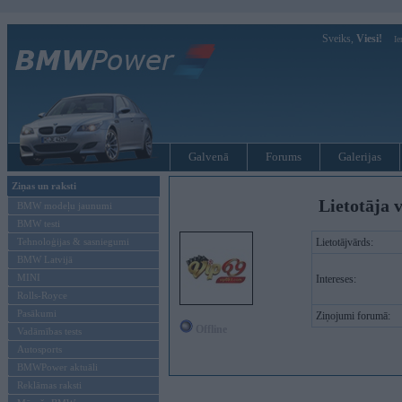
Sveiks,
Viesi!
Ie
Galvenā
Forums
Galerijas
Ziņas un raksti
Lietotāja v
BMW modeļu jaunumi
BMW testi
Tehnoloģijas & sasniegumi
Lietotājvārds:
BMW Latvijā
MINI
Intereses:
Rolls-Royce
Pasākumi
Ziņojumi forumā:
Offline
Vadāmības tests
Autosports
BMWPower aktuāli
Reklāmas raksti