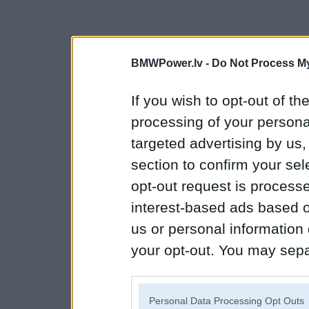
BMWPower.lv -
Do Not Process My
If you wish to opt-out of the
processing of your personal
targeted advertising by us
section to confirm your sel
opt-out request is proces
interest-based ads based o
us or personal information d
your opt-out. You may separ
disclosure of your personal
IAB’s list of downstream pa
Personal Data Processing Opt Outs