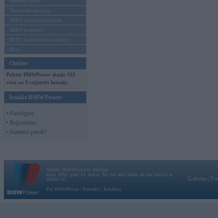
Mēneša BMW
Sērijveida tūnings
BMW pasaules jaunumi
BMW koncepti
BMW konkurentu jaunumi
Moto
Online
Pašreiz BMWPower skatās 165
viesi un 6 reģistrēti lietotāji.
Ienākt BMWPower
• Pieslēgties
• Reģistrēties
• Aizmirsi paroli?
Vortāls BMWPower.lv darbojas
kopš 2002. gada 14. maija. Tas nav auto klubs un nav saistīts ar
Galvena
|
Fo
BMW AG.
Par BMWPower
|
Kontakti
|
Reklāma