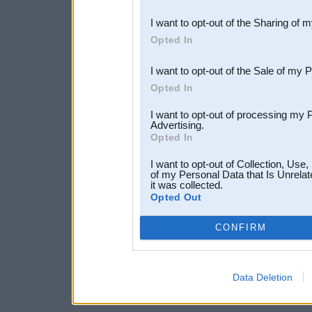
also be disclosed by us to 
I want to opt-out of the Sharing of 
Downstream Participants
th
Opted In
third parties.
I want to opt-out of the Sale of my 
Opted In
I want to opt-out of processing my 
Advertising.
Opted In
I want to opt-out of Collection, Use
of my Personal Data that Is Unrelat
it was collected.
Opted Out
CONFIRM
Data Deletion