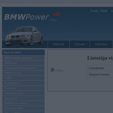
Sveiks,
Viesi!
Ie
Galvenā
Forums
Galerijas
Ziņas un raksti
Lietotāja vi
BMW modeļu jaunumi
BMW testi
Tehnoloģijas & sasniegumi
Lietotājvārds:
Offline
BMW Latvijā
Ziņojumi forumā:
MINI
Rolls-Royce
Pasākumi
Vadāmības tests
Autosports
BMWPower aktuāli
Reklāmas raksti