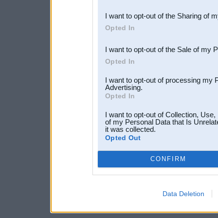
also be disclosed by us to 
I want to opt-out of the Sharing of 
Downstream Participants
th
Opted In
third parties.
I want to opt-out of the Sale of my 
Opted In
I want to opt-out of processing my 
Advertising.
Opted In
I want to opt-out of Collection, Use
of my Personal Data that Is Unrelat
it was collected.
Opted Out
CONFIRM
Data Deletion