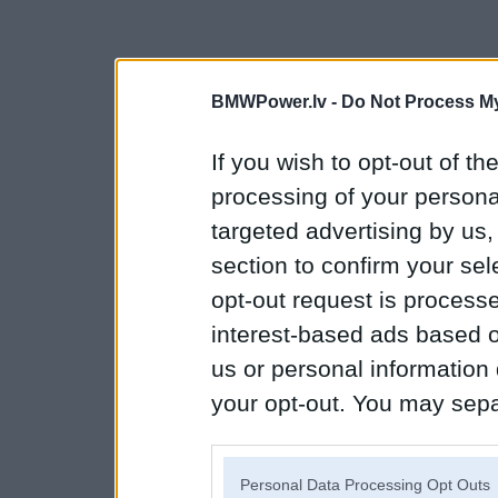
BMWPower.lv -
Do Not Process My
If you wish to opt-out of the
processing of your personal
targeted advertising by us
section to confirm your sel
opt-out request is proces
interest-based ads based o
us or personal information d
your opt-out. You may separ
disclosure of your personal
IAB’s list of downstream pa
Personal Data Processing Opt Outs