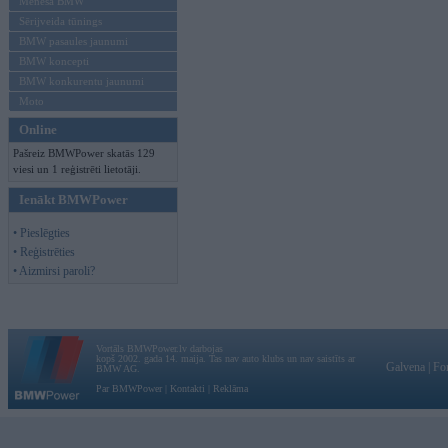
Mēneša BMW
Sērijveida tūnings
BMW pasaules jaunumi
BMW koncepti
BMW konkurentu jaunumi
Moto
Online
Pašreiz BMWPower skatās 129
viesi un 1 reģistrēti lietotāji.
Ienākt BMWPower
• Pieslēgties
• Reģistrēties
• Aizmirsi paroli?
Vortāls BMWPower.lv darbojas
kopš 2002. gada 14. maija. Tas nav auto klubs un nav saistīts ar
Galvena
|
Fo
BMW AG.
Par BMWPower
|
Kontakti
|
Reklāma