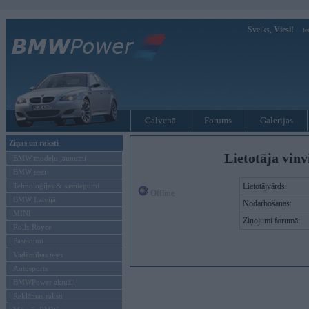
Sveiks,
Viesi!
Ie
Galvenā
Forums
Galerijas
Ziņas un raksti
Lietotāja vin
BMW modeļu jaunumi
BMW testi
Tehnoloģijas & sasniegumi
Lietotājvārds:
Offline
BMW Latvijā
Nodarbošanās:
MINI
Ziņojumi forumā:
Rolls-Royce
Pasākumi
Vadāmības tests
Autosports
BMWPower aktuāli
Reklāmas raksti