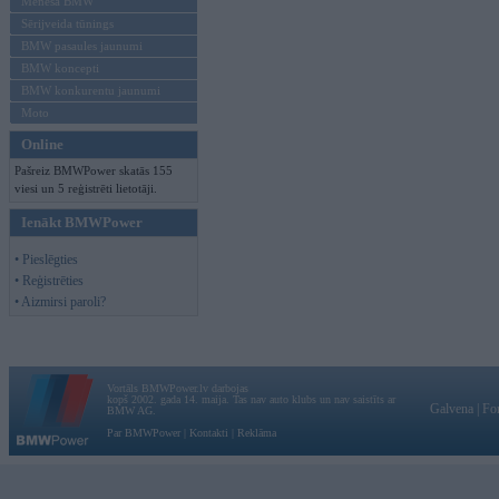
Mēneša BMW
Sērijveida tūnings
BMW pasaules jaunumi
BMW koncepti
BMW konkurentu jaunumi
Moto
Online
Pašreiz BMWPower skatās 155
viesi un 5 reģistrēti lietotāji.
Ienākt BMWPower
• Pieslēgties
• Reģistrēties
• Aizmirsi paroli?
Vortāls BMWPower.lv darbojas
kopš 2002. gada 14. maija. Tas nav auto klubs un nav saistīts ar
Galvena
|
Fo
BMW AG.
Par BMWPower
|
Kontakti
|
Reklāma