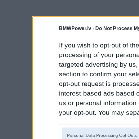
BMWPower.lv -
Do Not Process My
If you wish to opt-out of the
processing of your personal
targeted advertising by us
section to confirm your sel
opt-out request is proces
interest-based ads based o
us or personal information d
your opt-out. You may separ
disclosure of your personal
IAB’s list of downstream pa
Personal Data Processing Opt Outs