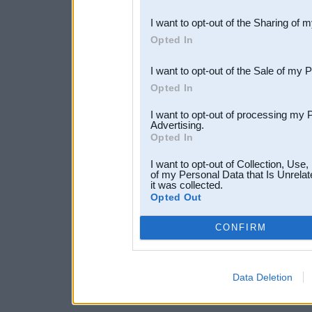
also be disclosed by us to 
I want to opt-out of the Sharing of 
Downstream Participants
th
Opted In
third parties.
I want to opt-out of the Sale of my 
Opted In
I want to opt-out of processing my 
Advertising.
Opted In
I want to opt-out of Collection, Use
of my Personal Data that Is Unrelat
it was collected.
Opted Out
CONFIRM
Data Deletion