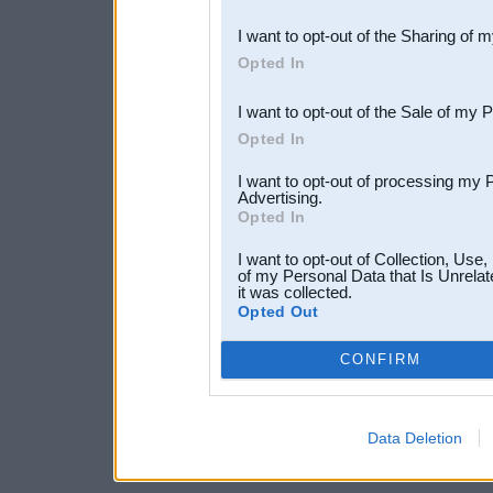
also be disclosed by us to 
I want to opt-out of the Sharing of 
Downstream Participants
th
Opted In
third parties.
I want to opt-out of the Sale of my 
Opted In
I want to opt-out of processing my 
Advertising.
Opted In
I want to opt-out of Collection, Use
of my Personal Data that Is Unrelat
it was collected.
Opted Out
CONFIRM
Data Deletion