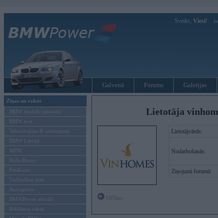
Sveiks,
Viesi!
Ie
Galvenā
Forums
Galerijas
Ziņas un raksti
Lietotāja vinhom
BMW modeļu jaunumi
BMW testi
Tehnoloģijas & sasniegumi
Lietotājvārds:
BMW Latvijā
MINI
Nodarbošanās:
Rolls-Royce
Pasākumi
Ziņojumi forumā:
Vadāmības tests
Autosports
Offline
BMWPower aktuāli
Reklāmas raksti