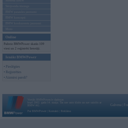
Mēneša BMW
Sērijveida tūnings
BMW pasaules jaunumi
BMW koncepti
BMW konkurentu jaunumi
Moto
Online
Pašreiz BMWPower skatās 109
viesi un 2 reģistrēti lietotāji.
Ienākt BMWPower
• Pieslēgties
• Reģistrēties
• Aizmirsi paroli?
Vortāls BMWPower.lv darbojas
kopš 2002. gada 14. maija. Tas nav auto klubs un nav saistīts ar
Galvena
|
Fo
BMW AG.
Par BMWPower
|
Kontakti
|
Reklāma