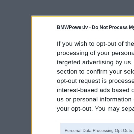
BMWPower.lv -
Do Not Process My
If you wish to opt-out of the
processing of your personal
targeted advertising by us
section to confirm your sel
opt-out request is proces
interest-based ads based o
us or personal information d
your opt-out. You may separ
disclosure of your personal
IAB’s list of downstream pa
Personal Data Processing Opt Outs