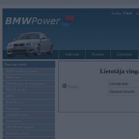
Sveiks,
Viesi!
Ie
Galvenā
Forums
Galerijas
Ziņas un raksti
Lietotāja ving
BMW modeļu jaunumi
BMW testi
Tehnoloģijas & sasniegumi
Lietotājvārds:
Offline
BMW Latvijā
Ziņojumi forumā:
MINI
Rolls-Royce
Pasākumi
Vadāmības tests
Autosports
BMWPower aktuāli
Reklāmas raksti