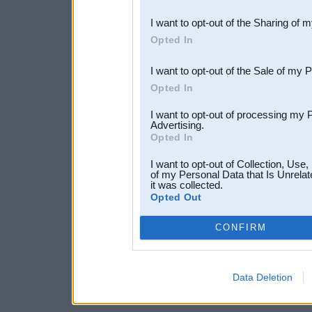
also be disclosed by us to 
I want to opt-out of the Sharing of 
Downstream Participants
th
Opted In
third parties.
I want to opt-out of the Sale of my 
Opted In
I want to opt-out of processing my 
Advertising.
Opted In
I want to opt-out of Collection, Use
of my Personal Data that Is Unrelat
it was collected.
Opted Out
CONFIRM
Data Deletion