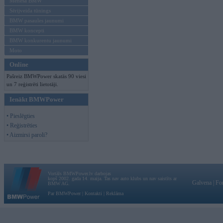
Mēneša BMW
Sērijveida tūnings
BMW pasaules jaunumi
BMW koncepti
BMW konkurentu jaunumi
Moto
Online
Pašreiz BMWPower skatās 90 viesi
un 7 reģistrēti lietotāji.
Ienākt BMWPower
• Pieslēgties
• Reģistrēties
• Aizmirsi paroli?
Vortāls BMWPower.lv darbojas
kopš 2002. gada 14. maija. Tas nav auto klubs un nav saistīts ar
Galvena
|
Fo
BMW AG.
Par BMWPower
|
Kontakti
|
Reklāma