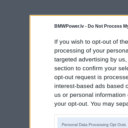
BMWPower.lv -
Do Not Process My
If you wish to opt-out of the
processing of your personal
targeted advertising by us
section to confirm your sel
opt-out request is proces
interest-based ads based o
us or personal information d
your opt-out. You may separ
disclosure of your personal
IAB’s list of downstream pa
Personal Data Processing Opt Outs