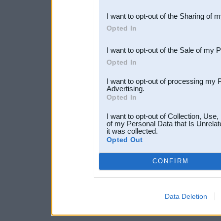
also be disclosed by us to 
I want to opt-out of the Sharing of 
Downstream Participants
th
Opted In
third parties.
I want to opt-out of the Sale of my 
Opted In
I want to opt-out of processing my 
Advertising.
Opted In
I want to opt-out of Collection, Use
of my Personal Data that Is Unrelat
it was collected.
Opted Out
CONFIRM
Data Deletion