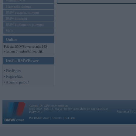
Mēneša BMW
Sērijveida tūnings
BMW pasaules jaunumi
BMW koncepti
BMW konkurentu jaunumi
Moto
Online
Pašreiz BMWPower skatās 145
viesi un 3 reģistrēti lietotāji.
Ienākt BMWPower
• Pieslēgties
• Reģistrēties
• Aizmirsi paroli?
Vortāls BMWPower.lv darbojas
kopš 2002. gada 14. maija. Tas nav auto klubs un nav saistīts ar
Galvena
|
Fo
BMW AG.
Par BMWPower
|
Kontakti
|
Reklāma