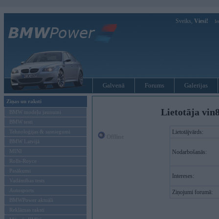
Sveiks,
Viesi!
Ie
Galvenā
Forums
Galerijas
Ziņas un raksti
Lietotāja vin
BMW modeļu jaunumi
BMW testi
Tehnoloģijas & sasniegumi
Lietotājvārds:
Offline
BMW Latvijā
MINI
Nodarbošanās:
Rolls-Royce
Pasākumi
Intereses:
Vadāmības tests
Autosports
Ziņojumi forumā:
BMWPower aktuāli
Reklāmas raksti