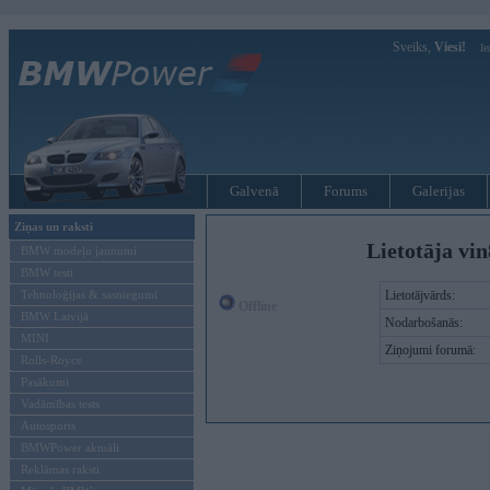
Sveiks,
Viesi!
Ie
Galvenā
Forums
Galerijas
Ziņas un raksti
Lietotāja vi
BMW modeļu jaunumi
BMW testi
Tehnoloģijas & sasniegumi
Lietotājvārds:
Offline
BMW Latvijā
Nodarbošanās:
MINI
Ziņojumi forumā:
Rolls-Royce
Pasākumi
Vadāmības tests
Autosports
BMWPower aktuāli
Reklāmas raksti