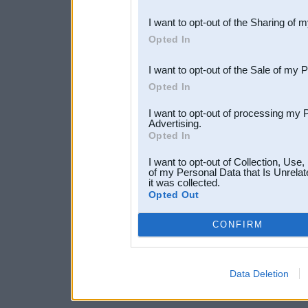
also be disclosed by us to 
I want to opt-out of the Sharing of 
Downstream Participants
th
Opted In
third parties.
I want to opt-out of the Sale of my 
Opted In
I want to opt-out of processing my 
Advertising.
Opted In
I want to opt-out of Collection, Use
of my Personal Data that Is Unrelat
it was collected.
Opted Out
CONFIRM
Data Deletion