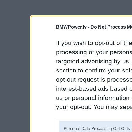
BMWPower.lv -
Do Not Process My
If you wish to opt-out of the
processing of your personal
targeted advertising by us
section to confirm your sel
opt-out request is proces
interest-based ads based o
us or personal information d
your opt-out. You may separ
disclosure of your personal
IAB’s list of downstream pa
Personal Data Processing Opt Outs