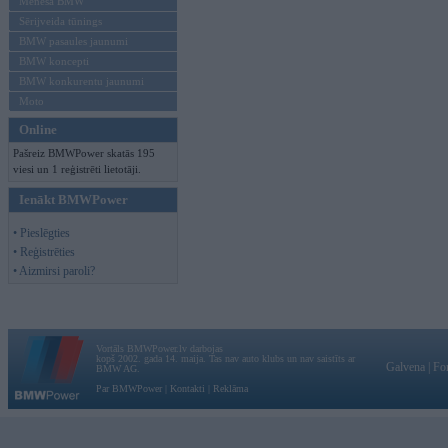
Mēneša BMW
Sērijveida tūnings
BMW pasaules jaunumi
BMW koncepti
BMW konkurentu jaunumi
Moto
Online
Pašreiz BMWPower skatās 195
viesi un 1 reģistrēti lietotāji.
Ienākt BMWPower
• Pieslēgties
• Reģistrēties
• Aizmirsi paroli?
Vortāls BMWPower.lv darbojas
kopš 2002. gada 14. maija. Tas nav auto klubs un nav saistīts ar
Galvena
|
Fo
BMW AG.
Par BMWPower
|
Kontakti
|
Reklāma