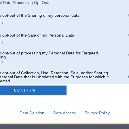
Pēdējie ziņojumi forumā
l Data Processing Opt Outs
[
]
o opt-out of the Sharing of my personal data.
In
o opt-out of the Sale of my Personal Data.
In
to opt-out of processing my Personal Data for Targeted
ing.
In
o opt-out of Collection, Use, Retention, Sale, and/or Sharing
ersonal Data that Is Unrelated with the Purposes for which it
lected.
Out
CONFIRM
 un nav saistīts ar
Galvena
|
Forums
|
Galerijas
|
Reģistrācija
|
Lietotaāji
|
Meklētājs
|
Reklā
Data Deletion
Data Access
Privacy Policy