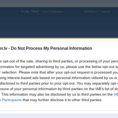
Sveiks,
Viesi!
|
Piektdiena, 7. augusts
Ienākt
Reģistrācija
Forums
Galerijas
Reģistrācija
Lietotāji
Meklētājs
.lv -
Do Not Process My Personal Information
Lietotāja vilcens profils
to opt-out of the sale, sharing to third parties, or processing of your per
formation for targeted advertising by us, please use the below opt-out s
Pēdējo reizi manīts: 11. Jan 2010, 20:44
r selection. Please note that after your opt-out request is processed y
eing interest-based ads based on personal information utilized by us or
Lietotājvārds:
vilcens
disclosed to third parties prior to your opt-out. You may separately opt-
Pilsēta:
Rīga
losure of your personal information by third parties on the IAB’s list of
Braucu ar:
BMW 320
. This information may also be disclosed by us to third parties on the
IA
Nodarbošanās:
IT
Participants
that may further disclose it to other third parties.
Intereses:
jurisprudence
Ziņojumi forumā:
13