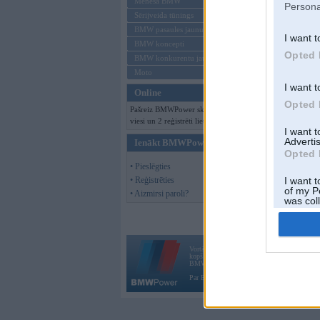
Mēneša BMW
Persona
Sērijveida tūnings
Offline
BMW pasaules jaunumi
I want t
BMW koncepti
Opted 
BMW konkurentu jaunumi
Moto
I want t
Online
Opted 
Pašreiz BMWPower skatās 128
viesi un 2 reģistrēti lietotāji.
I want 
Advertis
Ienākt BMWPower
Opted 
• Pieslēgties
• Reģistrēties
I want t
of my P
• Aizmirsi paroli?
was col
Opted 
Vortāls BMWPower.lv darbojas
kopš 2002. gada 14. maija. Tas nav auto klubs
BMW AG.
Par BMWPower
|
Kontakti
|
Reklāma