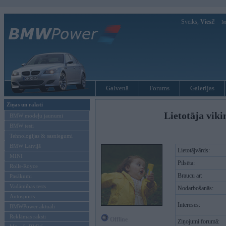
Sveiks,
Viesi!
Ie
Galvenā
Forums
Galerijas
Ziņas un raksti
Lietotāja viki
BMW modeļu jaunumi
BMW testi
Tehnoloģijas & sasniegumi
BMW Latvijā
Lietotājvārds:
MINI
Pilsēta:
Rolls-Royce
Braucu ar:
Pasākumi
Vadāmības tests
Nodarbošanās:
Autosports
Intereses:
BMWPower aktuāli
Reklāmas raksti
Offline
Ziņojumi forumā: