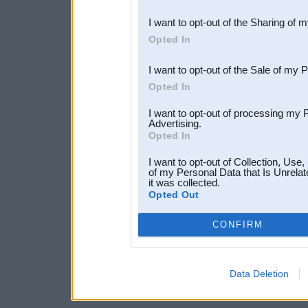
also be disclosed by us to 
I want to opt-out of the Sharing of 
Downstream Participants
th
Opted In
third parties.
I want to opt-out of the Sale of my 
Opted In
I want to opt-out of processing my 
Advertising.
Opted In
I want to opt-out of Collection, Use
of my Personal Data that Is Unrelat
it was collected.
Opted Out
CONFIRM
Data Deletion