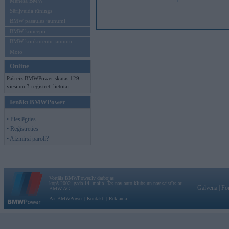
Mēneša BMW
Sērijveida tūnings
BMW pasaules jaunumi
BMW koncepti
BMW konkurentu jaunumi
Moto
Online
Pašreiz BMWPower skatās 129
viesi un 3 reģistrēti lietotāji.
Ienākt BMWPower
• Pieslēgties
• Reģistrēties
• Aizmirsi paroli?
Vortāls BMWPower.lv darbojas
kopš 2002. gada 14. maija. Tas nav auto klubs un nav saistīts ar
Galvena
|
Fo
BMW AG.
Par BMWPower
|
Kontakti
|
Reklāma