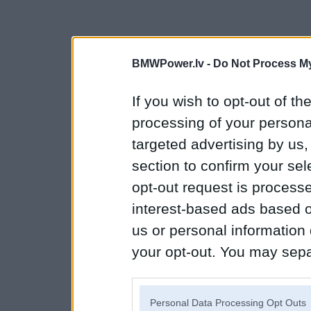
BMWPower.lv -
Do Not Process My
If you wish to opt-out of the
processing of your personal
targeted advertising by us
section to confirm your sel
opt-out request is proces
interest-based ads based o
us or personal information d
your opt-out. You may separ
disclosure of your personal
IAB’s list of downstream pa
Personal Data Processing Opt Outs