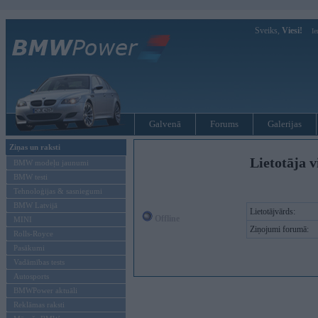
Sveiks,
Viesi!
Ie
Galvenā
Forums
Galerijas
Ziņas un raksti
Lietotāja v
BMW modeļu jaunumi
BMW testi
Tehnoloģijas & sasniegumi
BMW Latvijā
Lietotājvārds:
Offline
MINI
Ziņojumi forumā:
Rolls-Royce
Pasākumi
Vadāmības tests
Autosports
BMWPower aktuāli
Reklāmas raksti