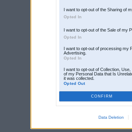
also be disclosed by us to 
I want to opt-out of the Sharing of 
Downstream Participants
th
Opted In
third parties.
I want to opt-out of the Sale of my 
Opted In
I want to opt-out of processing my 
Advertising.
Opted In
I want to opt-out of Collection, Use
of my Personal Data that Is Unrelat
it was collected.
Opted Out
CONFIRM
Data Deletion