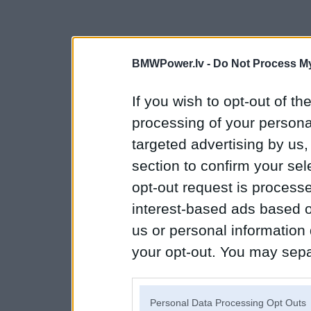
BMWPower.lv -
Do Not Process My
If you wish to opt-out of the
processing of your personal
targeted advertising by us
section to confirm your sel
opt-out request is proces
interest-based ads based o
us or personal information d
your opt-out. You may separ
disclosure of your personal
IAB’s list of downstream pa
Personal Data Processing Opt Outs