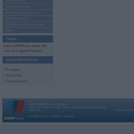
Mēneša BMW
Sērijveida tūnings
BMW pasaules jaunumi
BMW koncepti
BMW konkurentu jaunumi
Moto
Online
Pašreiz BMWPower skatās 430
viesi un 2 reģistrēti lietotāji.
Ienākt BMWPower
• Pieslēgties
• Reģistrēties
• Aizmirsi paroli?
Vortāls BMWPower.lv darbojas
kopš 2002. gada 14. maija. Tas nav auto klubs un nav saistīts ar
Galvena
|
Fo
BMW AG.
Par BMWPower
|
Kontakti
|
Reklāma