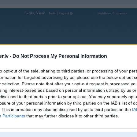
Sveiks,
Viesi!
|
Sestdiena, 8. augusts
Ienākt
Reģistrācija
Forums
Galerijas
Reģistrācija
Lietotāji
Meklētājs
.lv -
Do Not Process My Personal Information
Lietotāja vic88rest profils
to opt-out of the sale, sharing to third parties, or processing of your per
formation for targeted advertising by us, please use the below opt-out s
Lietotājvārds:
vic88rest
r selection. Please note that after your opt-out request is processed y
eing interest-based ads based on personal information utilized by us or
Nodarbošanās:
vic88
disclosed to third parties prior to your opt-out. You may separately opt-
Ziņojumi forumā:
0
losure of your personal information by third parties on the IAB’s list of
Pēdējie ziņojumi forumā
[
]
. This information may also be disclosed by us to third parties on the
IA
Participants
that may further disclose it to other third parties.