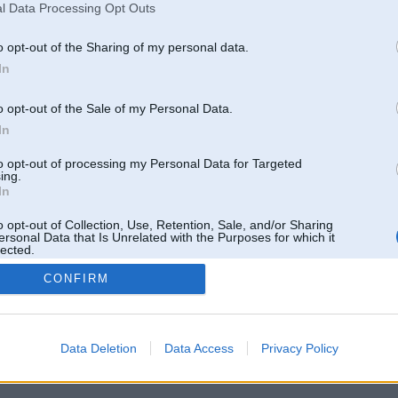
l Data Processing Opt Outs
o opt-out of the Sharing of my personal data.
In
o opt-out of the Sale of my Personal Data.
In
to opt-out of processing my Personal Data for Targeted
ing.
In
o opt-out of Collection, Use, Retention, Sale, and/or Sharing
ersonal Data that Is Unrelated with the Purposes for which it
lected.
Out
CONFIRM
 un nav saistīts ar
Galvena
|
Forums
|
Galerijas
|
Reģistrācija
|
Lietotaāji
|
Meklētājs
|
Reklā
Data Deletion
Data Access
Privacy Policy