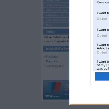
Mēneša BMW
Persona
Sērijveida tūnings
BMW pasaules jaunumi
I want t
BMW koncepti
Opted 
BMW konkurentu jaunumi
Moto
I want t
Online
Opted 
Pašreiz BMWPower skatās 143
viesi un 0 reģistrēti lietotāji.
I want 
Advertis
Ienākt BMWPower
Opted 
• Pieslēgties
• Reģistrēties
I want t
of my P
• Aizmirsi paroli?
was col
Opted 
Vortāls BMWPower.lv darbojas
kopš 2002. gada 14. maija. Tas nav auto klubs
BMW AG.
Par BMWPower
|
Kontakti
|
Reklāma