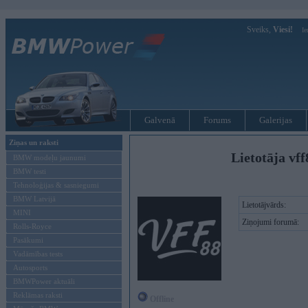
Sveiks,
Viesi!
Ie
Galvenā
Forums
Galerijas
Ziņas un raksti
Lietotāja vf
BMW modeļu jaunumi
BMW testi
Tehnoloģijas & sasniegumi
BMW Latvijā
Lietotājvārds:
MINI
Ziņojumi forumā:
Rolls-Royce
Pasākumi
Vadāmības tests
Autosports
BMWPower aktuāli
Reklāmas raksti
Offline