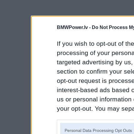
BMWPower.lv -
Do Not Process My
If you wish to opt-out of the
processing of your personal
targeted advertising by us
section to confirm your sel
opt-out request is proces
interest-based ads based o
us or personal information d
your opt-out. You may separ
disclosure of your personal
IAB’s list of downstream pa
Personal Data Processing Opt Outs