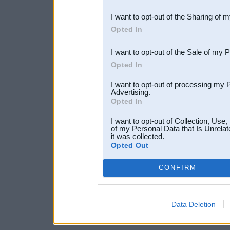
also be disclosed by us to 
I want to opt-out of the Sharing of 
Downstream Participants
th
Opted In
third parties.
I want to opt-out of the Sale of my 
Opted In
I want to opt-out of processing my 
Advertising.
Opted In
I want to opt-out of Collection, Use
of my Personal Data that Is Unrelat
it was collected.
Opted Out
CONFIRM
Data Deletion