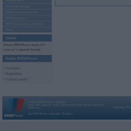
Mēneša BMW
Sērijveida tūnings
BMW pasaules jaunumi
BMW koncepti
BMW konkurentu jaunumi
Moto
Online
Pašreiz BMWPower skatās 431
viesi un 5 reģistrēti lietotāji.
Ienākt BMWPower
• Pieslēgties
• Reģistrēties
• Aizmirsi paroli?
Vortāls BMWPower.lv darbojas
kopš 2002. gada 14. maija. Tas nav auto klubs un nav saistīts ar
Galvena
|
Fo
BMW AG.
Par BMWPower
|
Kontakti
|
Reklāma