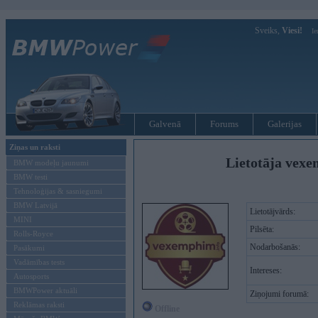
Sveiks,
Viesi!
Ie
Galvenā
Forums
Galerijas
Ziņas un raksti
Lietotāja vexe
BMW modeļu jaunumi
BMW testi
Tehnoloģijas & sasniegumi
BMW Latvijā
Lietotājvārds:
MINI
Pilsēta:
Rolls-Royce
Nodarbošanās:
Pasākumi
Vadāmības tests
Intereses:
Autosports
BMWPower aktuāli
Ziņojumi forumā:
Reklāmas raksti
Offline