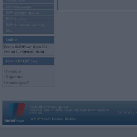
Mēneša BMW
Sērijveida tūnings
BMW pasaules jaunumi
BMW koncepti
BMW konkurentu jaunumi
Moto
Online
Pašreiz BMWPower skatās 234
viesi un 10 reģistrēti lietotāji.
Ienākt BMWPower
• Pieslēgties
• Reģistrēties
• Aizmirsi paroli?
Vortāls BMWPower.lv darbojas
kopš 2002. gada 14. maija. Tas nav auto klubs un nav saistīts ar
Galvena
|
Fo
BMW AG.
Par BMWPower
|
Kontakti
|
Reklāma