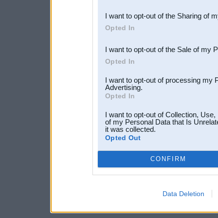
also be disclosed by us to 
I want to opt-out of the Sharing of 
Downstream Participants
th
Opted In
third parties.
I want to opt-out of the Sale of my 
Opted In
I want to opt-out of processing my 
Advertising.
Opted In
I want to opt-out of Collection, Use
of my Personal Data that Is Unrelat
it was collected.
Opted Out
CONFIRM
Data Deletion