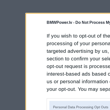
BMWPower.lv -
Do Not Process My
If you wish to opt-out of the
processing of your personal
targeted advertising by us
section to confirm your sel
opt-out request is proces
interest-based ads based o
us or personal information d
your opt-out. You may separ
disclosure of your personal
IAB’s list of downstream pa
Personal Data Processing Opt Outs