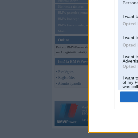
Mēneša BMW
Persona
Sērijveida tūnings
BMW pasaules jaunumi
I want t
BMW koncepti
Opted 
BMW konkurentu jaunumi
Moto
I want t
Online
Opted 
Pašreiz BMWPower skatās 88 viesi
un 1 reģistrēti lietotāji.
I want 
Advertis
Ienākt BMWPower
Opted 
• Pieslēgties
• Reģistrēties
I want t
of my P
• Aizmirsi paroli?
was col
Opted 
Vortāls BMWPower.lv darbojas
kopš 2002. gada 14. maija. Tas nav auto klubs
BMW AG.
Par BMWPower
|
Kontakti
|
Reklāma