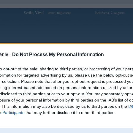
Sveiks,
Viesi!
|
Piektdiena, 7. augusts
Ienākt
Reģistrācija
Forums
Galerijas
Reģistrācija
Lietotāji
Meklētājs
.lv -
Do Not Process My Personal Information
Lietotāja vet98win profils
to opt-out of the sale, sharing to third parties, or processing of your per
formation for targeted advertising by us, please use the below opt-out s
Lietotājvārds:
vet98win
r selection. Please note that after your opt-out request is processed y
eing interest-based ads based on personal information utilized by us or
Ziņojumi forumā:
0
disclosed to third parties prior to your opt-out. You may separately opt-
Pēdējie ziņojumi forumā
[
]
losure of your personal information by third parties on the IAB’s list of
. This information may also be disclosed by us to third parties on the
IA
Participants
that may further disclose it to other third parties.