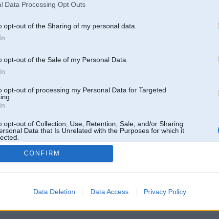
l Data Processing Opt Outs
o opt-out of the Sharing of my personal data.
In
o opt-out of the Sale of my Personal Data.
In
to opt-out of processing my Personal Data for Targeted
ing.
In
o opt-out of Collection, Use, Retention, Sale, and/or Sharing
ersonal Data that Is Unrelated with the Purposes for which it
lected.
Out
CONFIRM
 un nav saistīts ar
Galvena
|
Forums
|
Galerijas
|
Reģistrācija
|
Lietotaāji
|
Meklētājs
|
Reklā
Data Deletion
Data Access
Privacy Policy