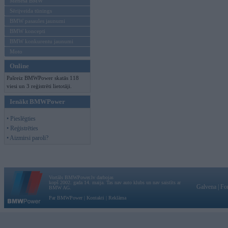
Mēneša BMW
Sērijveida tūnings
BMW pasaules jaunumi
BMW koncepti
BMW konkurentu jaunumi
Moto
Online
Pašreiz BMWPower skatās 118
viesi un 3 reģistrēti lietotāji.
Ienākt BMWPower
• Pieslēgties
• Reģistrēties
• Aizmirsi paroli?
Vortāls BMWPower.lv darbojas
kopš 2002. gada 14. maija. Tas nav auto klubs un nav saistīts ar
Galvena
|
Fo
BMW AG.
Par BMWPower
|
Kontakti
|
Reklāma