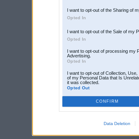
also be disclosed by us to 
I want to opt-out of the Sharing of 
Downstream Participants
th
Opted In
third parties.
I want to opt-out of the Sale of my 
Opted In
I want to opt-out of processing my 
Advertising.
Opted In
I want to opt-out of Collection, Use
of my Personal Data that Is Unrelat
it was collected.
Opted Out
CONFIRM
Data Deletion