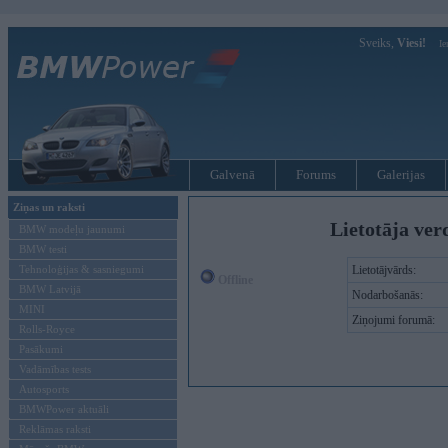
Sveiks,
Viesi!
Ie
Galvenā
Forums
Galerijas
Ziņas un raksti
Lietotāja ver
BMW modeļu jaunumi
BMW testi
Tehnoloģijas & sasniegumi
Lietotājvārds:
Offline
BMW Latvijā
Nodarbošanās:
MINI
Ziņojumi forumā:
Rolls-Royce
Pasākumi
Vadāmības tests
Autosports
BMWPower aktuāli
Reklāmas raksti