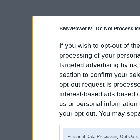
BMWPower.lv -
Do Not Process My
If you wish to opt-out of the
processing of your personal
targeted advertising by us
section to confirm your sel
opt-out request is proces
interest-based ads based o
us or personal information d
your opt-out. You may separ
disclosure of your personal
IAB’s list of downstream pa
Personal Data Processing Opt Outs