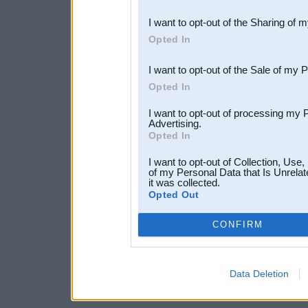
also be disclosed by us to 
I want to opt-out of the Sharing of 
Downstream Participants
th
Opted In
third parties.
I want to opt-out of the Sale of my 
Opted In
I want to opt-out of processing my 
Advertising.
Opted In
I want to opt-out of Collection, Use
of my Personal Data that Is Unrelat
it was collected.
Opted Out
CONFIRM
Data Deletion