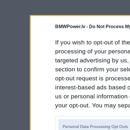
BMWPower.lv -
Do Not Process My
If you wish to opt-out of the
processing of your personal
targeted advertising by us
section to confirm your sel
opt-out request is proces
interest-based ads based o
us or personal information d
your opt-out. You may separ
disclosure of your personal
IAB’s list of downstream pa
Personal Data Processing Opt Outs