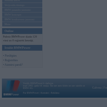
Mēneša BMW
Sērijveida tūnings
BMW pasaules jaunumi
BMW koncepti
BMW konkurentu jaunumi
Moto
Online
Pašreiz BMWPower skatās 120
viesi un 0 reģistrēti lietotāji.
Ienākt BMWPower
• Pieslēgties
• Reģistrēties
• Aizmirsi paroli?
Vortāls BMWPower.lv darbojas
kopš 2002. gada 14. maija. Tas nav auto klubs un nav saistīts ar
Galvena
|
Fo
BMW AG.
Par BMWPower
|
Kontakti
|
Reklāma