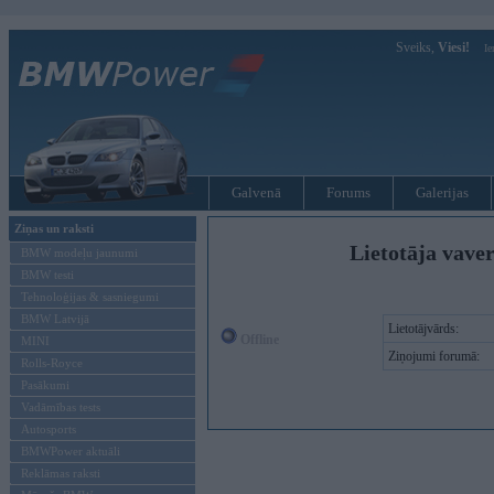
Sveiks,
Viesi!
Ie
Galvenā
Forums
Galerijas
Ziņas un raksti
Lietotāja vave
BMW modeļu jaunumi
BMW testi
Tehnoloģijas & sasniegumi
BMW Latvijā
Lietotājvārds:
Offline
MINI
Ziņojumi forumā:
Rolls-Royce
Pasākumi
Vadāmības tests
Autosports
BMWPower aktuāli
Reklāmas raksti