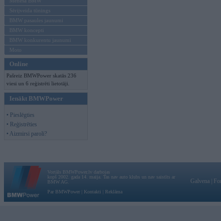
Mēneša BMW
Sērijveida tūnings
BMW pasaules jaunumi
BMW koncepti
BMW konkurentu jaunumi
Moto
Online
Pašreiz BMWPower skatās 236
viesi un 6 reģistrēti lietotāji.
Ienākt BMWPower
• Pieslēgties
• Reģistrēties
• Aizmirsi paroli?
Vortāls BMWPower.lv darbojas
kopš 2002. gada 14. maija. Tas nav auto klubs un nav saistīts ar
Galvena
|
Fo
BMW AG.
Par BMWPower
|
Kontakti
|
Reklāma