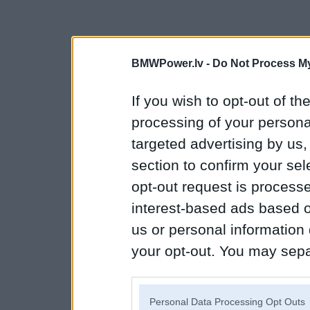
BMWPower.lv -
Do Not Process My
If you wish to opt-out of the
processing of your personal
targeted advertising by us
section to confirm your sel
opt-out request is proces
interest-based ads based o
us or personal information d
your opt-out. You may separ
disclosure of your personal
IAB’s list of downstream pa
Personal Data Processing Opt Outs