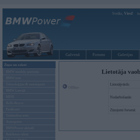
Sveiks,
Viesi!
Ie
Galvenā
Forums
Galerijas
Ziņas un raksti
Lietotāja vao
BMW modeļu jaunumi
BMW testi
Tehnoloģijas & sasniegumi
Lietotājvārds:
Offline
BMW Latvijā
MINI
Nodarbošanās:
Rolls-Royce
Pasākumi
Ziņojumi forumā:
Vadāmības tests
Autosports
BMWPower aktuāli
Reklāmas raksti