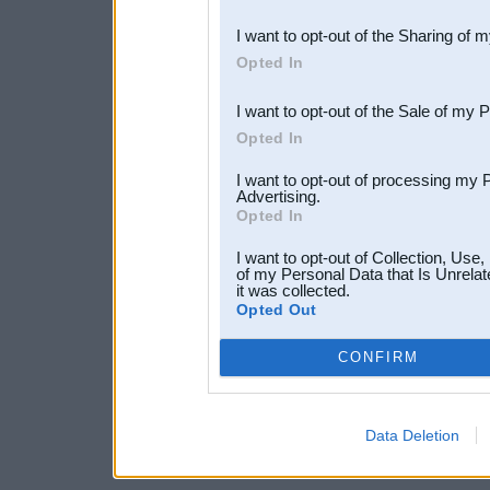
also be disclosed by us to 
I want to opt-out of the Sharing of 
Downstream Participants
th
Opted In
third parties.
I want to opt-out of the Sale of my 
Opted In
I want to opt-out of processing my 
Advertising.
Opted In
I want to opt-out of Collection, Use
of my Personal Data that Is Unrelat
it was collected.
Opted Out
CONFIRM
Data Deletion