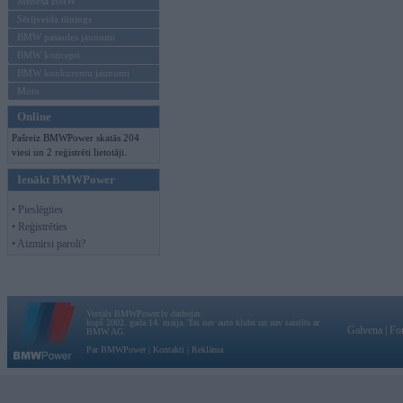
Mēneša BMW
Sērijveida tūnings
BMW pasaules jaunumi
BMW koncepti
BMW konkurentu jaunumi
Moto
Online
Pašreiz BMWPower skatās 204
viesi un 2 reģistrēti lietotāji.
Ienākt BMWPower
• Pieslēgties
• Reģistrēties
• Aizmirsi paroli?
Vortāls BMWPower.lv darbojas
kopš 2002. gada 14. maija. Tas nav auto klubs un nav saistīts ar
Galvena
|
Fo
BMW AG.
Par BMWPower
|
Kontakti
|
Reklāma