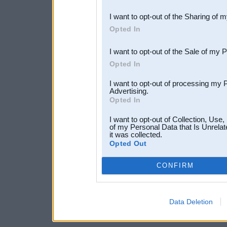
also be disclosed by us to 
I want to opt-out of the Sharing of 
Downstream Participants
th
Opted In
third parties.
I want to opt-out of the Sale of my 
Opted In
I want to opt-out of processing my 
Advertising.
Opted In
I want to opt-out of Collection, Use
of my Personal Data that Is Unrelat
it was collected.
Opted Out
CONFIRM
Data Deletion