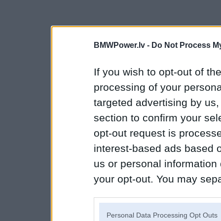
BMWPower.lv -
Do Not Process My
If you wish to opt-out of the
processing of your personal
targeted advertising by us
section to confirm your sel
opt-out request is proces
interest-based ads based o
us or personal information d
your opt-out. You may separ
disclosure of your personal
IAB’s list of downstream pa
Personal Data Processing Opt Outs