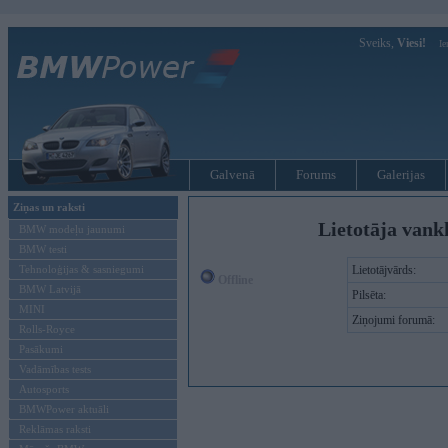
Sveiks,
Viesi!
Ie
Galvenā
Forums
Galerijas
Ziņas un raksti
Lietotāja vank
BMW modeļu jaunumi
BMW testi
Tehnoloģijas & sasniegumi
Lietotājvārds:
Offline
BMW Latvijā
Pilsēta:
MINI
Ziņojumi forumā:
Rolls-Royce
Pasākumi
Vadāmības tests
Autosports
BMWPower aktuāli
Reklāmas raksti