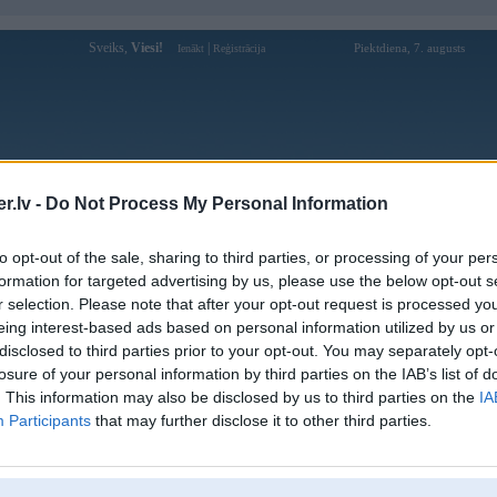
Sveiks,
Viesi!
|
Piektdiena, 7. augusts
Ienākt
Reģistrācija
Forums
Galerijas
Reģistrācija
Lietotāji
Meklētājs
.lv -
Do Not Process My Personal Information
Lietotāja vanfan profils
to opt-out of the sale, sharing to third parties, or processing of your per
formation for targeted advertising by us, please use the below opt-out s
Pēdējo reizi manīts: 24. Dec 2017, 22:40
r selection. Please note that after your opt-out request is processed y
eing interest-based ads based on personal information utilized by us or
Lietotājvārds:
vanfan
disclosed to third parties prior to your opt-out. You may separately opt-
Ziņojumi forumā:
130
losure of your personal information by third parties on the IAB’s list of
Pēdējie ziņojumi forumā
[
]
. This information may also be disclosed by us to third parties on the
IA
Participants
that may further disclose it to other third parties.