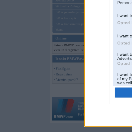
Mēneša BMW
Persona
Sērijveida tūnings
BMW pasaules jaunumi
I want t
BMW koncepti
Opted 
BMW konkurentu jaunumi
Moto
I want t
Online
Opted 
Pašreiz BMWPower skatās 165
viesi un 4 reģistrēti lietotāji.
I want 
Advertis
Ienākt BMWPower
Opted 
• Pieslēgties
• Reģistrēties
I want t
of my P
• Aizmirsi paroli?
was col
Opted 
Vortāls BMWPower.lv darbojas
kopš 2002. gada 14. maija. Tas nav auto klubs
BMW AG.
Par BMWPower
|
Kontakti
|
Reklāma