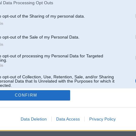
l Data Processing Opt Outs
o opt-out of the Sharing of my personal data.
In
o opt-out of the Sale of my Personal Data.
In
to opt-out of processing my Personal Data for Targeted
ing.
In
o opt-out of Collection, Use, Retention, Sale, and/or Sharing
ersonal Data that Is Unrelated with the Purposes for which it
lected.
Out
CONFIRM
 un nav saistīts ar
Galvena
|
Forums
|
Galerijas
|
Reģistrācija
|
Lietotaāji
|
Meklētājs
|
Reklā
Data Deletion
Data Access
Privacy Policy