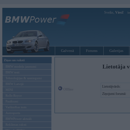
Sveiks,
Viesi!
Ie
Galvenā
Forums
Galerijas
Ziņas un raksti
Lietotāja v
BMW modeļu jaunumi
BMW testi
Tehnoloģijas & sasniegumi
BMW Latvijā
Lietotājvārds:
Offline
MINI
Ziņojumi forumā:
Rolls-Royce
Pasākumi
Vadāmības tests
Autosports
BMWPower aktuāli
Reklāmas raksti