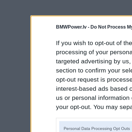
BMWPower.lv -
Do Not Process My
If you wish to opt-out of the
processing of your personal
targeted advertising by us
section to confirm your sel
opt-out request is proces
interest-based ads based o
us or personal information d
your opt-out. You may separ
disclosure of your personal
IAB’s list of downstream pa
Personal Data Processing Opt Outs