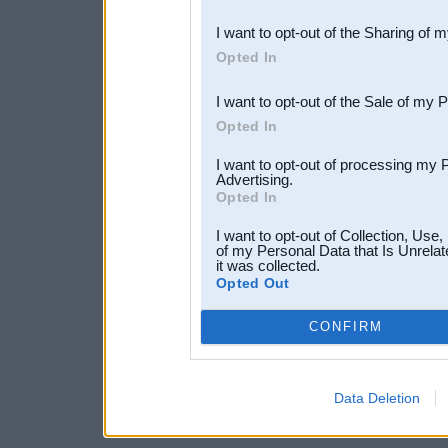
also be disclosed by us to 
I want to opt-out of the Sharing of 
Downstream Participants
th
Opted In
third parties.
I want to opt-out of the Sale of my 
Opted In
I want to opt-out of processing my 
Advertising.
Opted In
I want to opt-out of Collection, Use
of my Personal Data that Is Unrelat
it was collected.
Opted Out
CONFIRM
Data Deletion