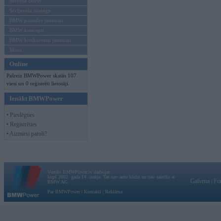
Mēneša BMW
Sērijveida tūnings
BMW pasaules jaunumi
BMW koncepti
BMW konkurentu jaunumi
Moto
Online
Pašreiz BMWPower skatās 107
viesi un 0 reģistrēti lietotāji.
Ienākt BMWPower
• Pieslēgties
• Reģistrēties
• Aizmirsi paroli?
Vortāls BMWPower.lv darbojas
kopš 2002. gada 14. maija. Tas nav auto klubs un nav saistīts ar
Galvena
|
Fo
BMW AG.
Par BMWPower
|
Kontakti
|
Reklāma