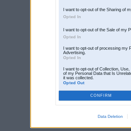
also be disclosed by us to 
I want to opt-out of the Sharing of 
Downstream Participants
th
Opted In
third parties.
I want to opt-out of the Sale of my 
Opted In
I want to opt-out of processing my 
Advertising.
Opted In
I want to opt-out of Collection, Use
of my Personal Data that Is Unrelat
it was collected.
Opted Out
CONFIRM
Data Deletion