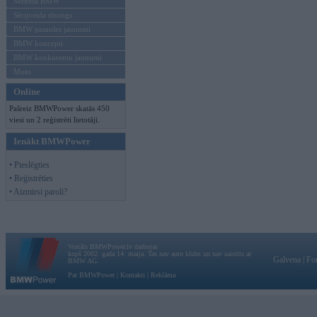
Mēneša BMW
Sērijveida tūnings
BMW pasaules jaunumi
BMW koncepti
BMW konkurentu jaunumi
Moto
Online
Pašreiz BMWPower skatās 450
viesi un 2 reģistrēti lietotāji.
Ienākt BMWPower
• Pieslēgties
• Reģistrēties
• Aizmirsi paroli?
Vortāls BMWPower.lv darbojas
kopš 2002. gada 14. maija. Tas nav auto klubs un nav saistīts ar
Galvena
|
Fo
BMW AG.
Par BMWPower
|
Kontakti
|
Reklāma