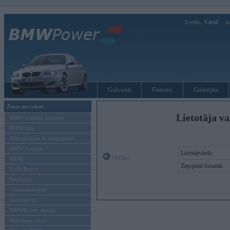
Sveiks,
Viesi!
Ie
Galvenā
Forums
Galerijas
Ziņas un raksti
Lietotāja va
BMW modeļu jaunumi
BMW testi
Tehnoloģijas & sasniegumi
BMW Latvijā
Lietotājvārds:
Offline
MINI
Ziņojumi forumā:
Rolls-Royce
Pasākumi
Vadāmības tests
Autosports
BMWPower aktuāli
Reklāmas raksti