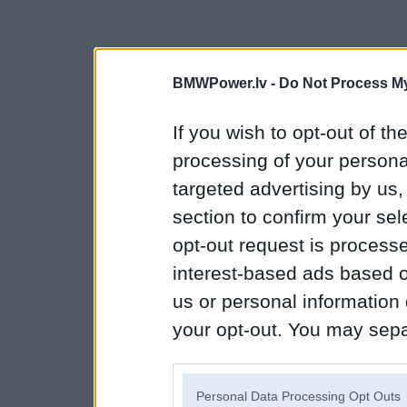
BMWPower.lv -
Do Not Process My
If you wish to opt-out of the
processing of your personal
targeted advertising by us
section to confirm your sel
opt-out request is proces
interest-based ads based o
us or personal information d
your opt-out. You may separ
disclosure of your personal
IAB’s list of downstream pa
Personal Data Processing Opt Outs