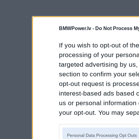
BMWPower.lv -
Do Not Process My
If you wish to opt-out of the
processing of your personal
targeted advertising by us
section to confirm your sel
opt-out request is proces
interest-based ads based o
us or personal information d
your opt-out. You may separ
disclosure of your personal
IAB’s list of downstream pa
Personal Data Processing Opt Outs