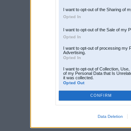
also be disclosed by us to 
I want to opt-out of the Sharing of 
Downstream Participants
th
Opted In
third parties.
I want to opt-out of the Sale of my 
Opted In
I want to opt-out of processing my 
Advertising.
Opted In
I want to opt-out of Collection, Use
of my Personal Data that Is Unrelat
it was collected.
Opted Out
CONFIRM
Data Deletion