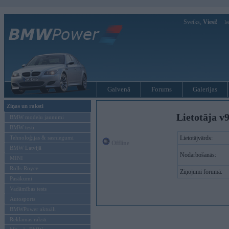
Sveiks,
Viesi!
Ie
Galvenā
Forums
Galerijas
Ziņas un raksti
Lietotāja v9
BMW modeļu jaunumi
BMW testi
Tehnoloģijas & sasniegumi
Lietotājvārds:
Offline
BMW Latvijā
Nodarbošanās:
MINI
Rolls-Royce
Ziņojumi forumā:
Pasākumi
Vadāmības tests
Autosports
BMWPower aktuāli
Reklāmas raksti