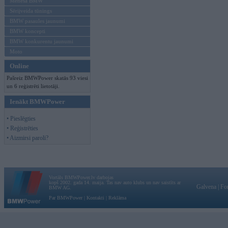
Mēneša BMW
Sērijveida tūnings
BMW pasaules jaunumi
BMW koncepti
BMW konkurentu jaunumi
Moto
Online
Pašreiz BMWPower skatās 93 viesi
un 6 reģistrēti lietotāji.
Ienākt BMWPower
• Pieslēgties
• Reģistrēties
• Aizmirsi paroli?
Vortāls BMWPower.lv darbojas
kopš 2002. gada 14. maija. Tas nav auto klubs un nav saistīts ar
Galvena
|
Fo
BMW AG.
Par BMWPower
|
Kontakti
|
Reklāma