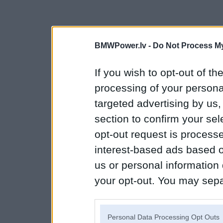
BMWPower.lv -
Do Not Process My
If you wish to opt-out of the
processing of your personal
targeted advertising by us
section to confirm your sel
opt-out request is proces
interest-based ads based o
us or personal information d
your opt-out. You may separ
disclosure of your personal
IAB’s list of downstream pa
Personal Data Processing Opt Outs