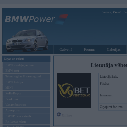
Sveiks,
Viesi!
Ie
Galvenā
Forums
Galerijas
Ziņas un raksti
Lietotāja v9be
BMW modeļu jaunumi
BMW testi
Tehnoloģijas & sasniegumi
Lietotājvārds:
BMW Latvijā
Pilsēta:
MINI
Rolls-Royce
Intereses:
Pasākumi
Vadāmības tests
Ziņojumi forumā:
Autosports
Offline
BMWPower aktuāli
Reklāmas raksti