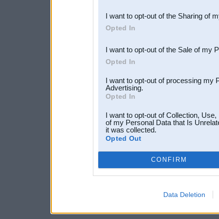
also be disclosed by us to 
I want to opt-out of the Sharing of 
Downstream Participants
th
Opted In
third parties.
I want to opt-out of the Sale of my 
Opted In
I want to opt-out of processing my 
Advertising.
Opted In
I want to opt-out of Collection, Use
of my Personal Data that Is Unrelat
it was collected.
Opted Out
CONFIRM
Data Deletion