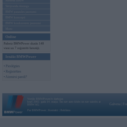
Mēneša BMW
Sērijveida tūnings
BMW pasaules jaunumi
BMW koncepti
BMW konkurentu jaunumi
Moto
Online
Pašreiz BMWPower skatās 148
viesi un 7 reģistrēti lietotāji.
Ienākt BMWPower
• Pieslēgties
• Reģistrēties
• Aizmirsi paroli?
Vortāls BMWPower.lv darbojas
kopš 2002. gada 14. maija. Tas nav auto klubs un nav saistīts ar
Galvena
|
Fo
BMW AG.
Par BMWPower
|
Kontakti
|
Reklāma