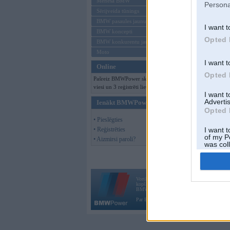
Mēneša BMW
Persona
Sērijveida tūnings
BMW pasaules jaunumi
I want t
BMW koncepti
Opted 
BMW konkurentu jaunumi
Moto
I want t
Online
Opted 
Pašreiz BMWPower skatās 132
viesi un 3 reģistrēti lietotāji.
I want 
Advertis
Ienākt BMWPower
Opted 
• Pieslēgties
• Reģistrēties
I want t
of my P
• Aizmirsi paroli?
was col
Opted 
Vortāls BMWPower.lv darbojas
kopš 2002. gada 14. maija. Tas nav auto klubs
BMW AG.
Par BMWPower
|
Kontakti
|
Reklāma