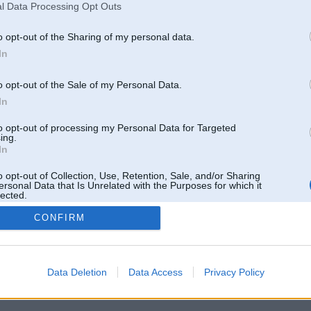
l Data Processing Opt Outs
o opt-out of the Sharing of my personal data.
In
o opt-out of the Sale of my Personal Data.
In
to opt-out of processing my Personal Data for Targeted
ing.
In
o opt-out of Collection, Use, Retention, Sale, and/or Sharing
ersonal Data that Is Unrelated with the Purposes for which it
lected.
Out
CONFIRM
 un nav saistīts ar
Galvena
|
Forums
|
Galerijas
|
Reģistrācija
|
Lietotaāji
|
Meklētājs
|
Reklā
Data Deletion
Data Access
Privacy Policy