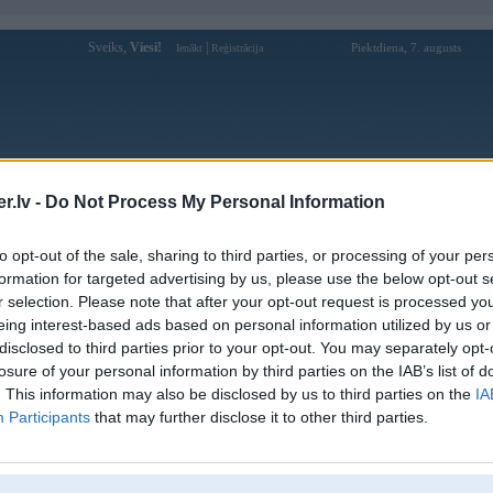
Sveiks,
Viesi!
|
Piektdiena, 7. augusts
Ienākt
Reģistrācija
Forums
Galerijas
Reģistrācija
Lietotāji
Meklētājs
.lv -
Do Not Process My Personal Information
Lietotāja v88cam profils
to opt-out of the sale, sharing to third parties, or processing of your per
formation for targeted advertising by us, please use the below opt-out s
Lietotājvārds:
v88cam
r selection. Please note that after your opt-out request is processed y
eing interest-based ads based on personal information utilized by us or
Ziņojumi forumā:
0
disclosed to third parties prior to your opt-out. You may separately opt-
Pēdējie ziņojumi forumā
[
]
losure of your personal information by third parties on the IAB’s list of
. This information may also be disclosed by us to third parties on the
IA
Participants
that may further disclose it to other third parties.