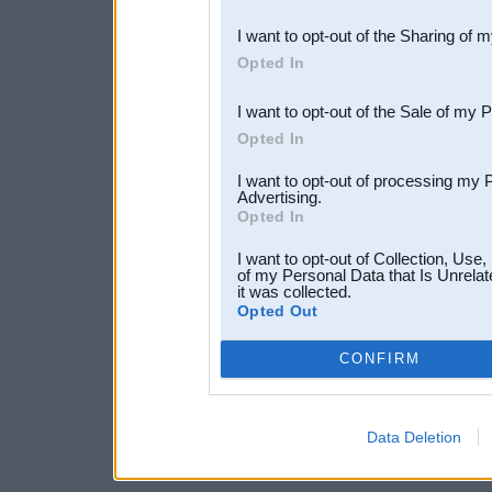
also be disclosed by us to 
I want to opt-out of the Sharing of 
Downstream Participants
th
Opted In
third parties.
I want to opt-out of the Sale of my 
Opted In
I want to opt-out of processing my 
Advertising.
Opted In
I want to opt-out of Collection, Use
of my Personal Data that Is Unrelat
it was collected.
Opted Out
CONFIRM
Data Deletion