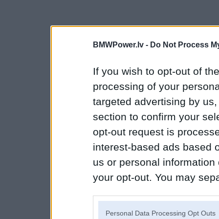
BMWPower.lv -
Do Not Process My
If you wish to opt-out of the
processing of your personal
targeted advertising by us
section to confirm your sel
opt-out request is proces
interest-based ads based o
us or personal information d
your opt-out. You may separ
disclosure of your personal
IAB’s list of downstream pa
Personal Data Processing Opt Outs