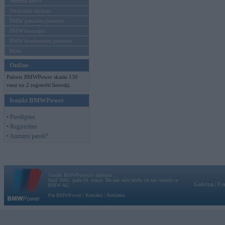
Mēneša BMW
Sērijveida tūnings
BMW pasaules jaunumi
BMW koncepti
BMW konkurentu jaunumi
Moto
Online
Pašreiz BMWPower skatās 130
viesi un 2 reģistrēti lietotāji.
Ienākt BMWPower
• Pieslēgties
• Reģistrēties
• Aizmirsi paroli?
Vortāls BMWPower.lv darbojas
kopš 2002. gada 14. maija. Tas nav auto klubs un nav saistīts ar
Galvena
|
Fo
BMW AG.
Par BMWPower
|
Kontakti
|
Reklāma