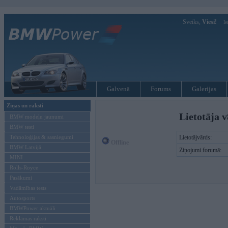
Sveiks,
Viesi!
Ie
Galvenā
Forums
Galerijas
Ziņas un raksti
Lietotāja v
BMW modeļu jaunumi
BMW testi
Tehnoloģijas & sasniegumi
Lietotājvārds:
Offline
BMW Latvijā
Ziņojumi forumā:
MINI
Rolls-Royce
Pasākumi
Vadāmības tests
Autosports
BMWPower aktuāli
Reklāmas raksti