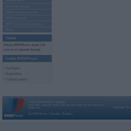
Mēneša BMW
Sērijveida tūnings
BMW pasaules jaunumi
BMW koncepti
BMW konkurentu jaunumi
Moto
Online
Pašreiz BMWPower skatās 228
viesi un 6 reģistrēti lietotāji.
Ienākt BMWPower
• Pieslēgties
• Reģistrēties
• Aizmirsi paroli?
Vortāls BMWPower.lv darbojas
kopš 2002. gada 14. maija. Tas nav auto klubs un nav saistīts ar
Galvena
|
Fo
BMW AG.
Par BMWPower
|
Kontakti
|
Reklāma