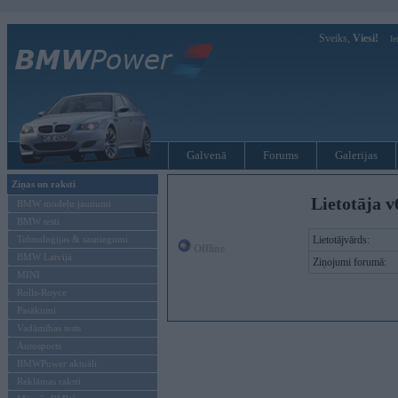
Sveiks,
Viesi!
Ie
Galvenā
Forums
Galerijas
Ziņas un raksti
Lietotāja v
BMW modeļu jaunumi
BMW testi
Tehnoloģijas & sasniegumi
Lietotājvārds:
Offline
BMW Latvijā
Ziņojumi forumā:
MINI
Rolls-Royce
Pasākumi
Vadāmības tests
Autosports
BMWPower aktuāli
Reklāmas raksti