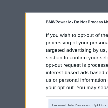
BMWPower.lv -
Do Not Process My
If you wish to opt-out of the
processing of your personal
targeted advertising by us
section to confirm your sel
opt-out request is proces
interest-based ads based o
us or personal information d
your opt-out. You may separ
disclosure of your personal
IAB’s list of downstream pa
Personal Data Processing Opt Outs