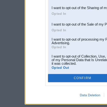
also be disclosed by us to 
I want to opt-out of the Sharing of 
Downstream Participants
th
Opted In
third parties.
I want to opt-out of the Sale of my 
Opted In
I want to opt-out of processing my 
Advertising.
Opted In
I want to opt-out of Collection, Use
of my Personal Data that Is Unrelat
it was collected.
Opted Out
CONFIRM
Data Deletion