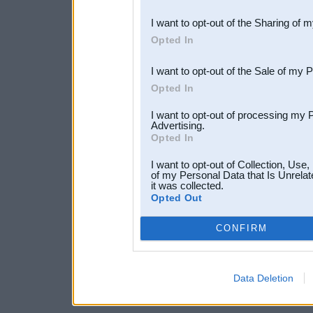
also be disclosed by us to 
I want to opt-out of the Sharing of 
Downstream Participants
th
Opted In
third parties.
I want to opt-out of the Sale of my 
Opted In
I want to opt-out of processing my 
Advertising.
Opted In
I want to opt-out of Collection, Use
of my Personal Data that Is Unrelat
it was collected.
Opted Out
CONFIRM
Data Deletion