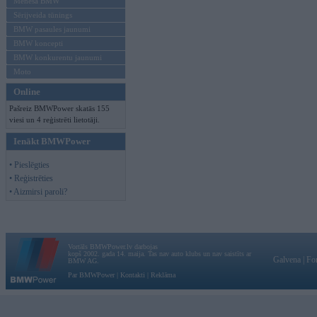
Mēneša BMW
Sērijveida tūnings
BMW pasaules jaunumi
BMW koncepti
BMW konkurentu jaunumi
Moto
Online
Pašreiz BMWPower skatās 155
viesi un 4 reģistrēti lietotāji.
Ienākt BMWPower
• Pieslēgties
• Reģistrēties
• Aizmirsi paroli?
Vortāls BMWPower.lv darbojas
kopš 2002. gada 14. maija. Tas nav auto klubs un nav saistīts ar
Galvena
|
Fo
BMW AG.
Par BMWPower
|
Kontakti
|
Reklāma