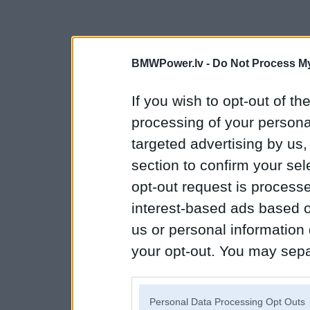
BMWPower.lv -
Do Not Process My
If you wish to opt-out of the
processing of your personal
targeted advertising by us
section to confirm your sel
opt-out request is proces
interest-based ads based o
us or personal information d
your opt-out. You may separ
disclosure of your personal
IAB’s list of downstream pa
Personal Data Processing Opt Outs