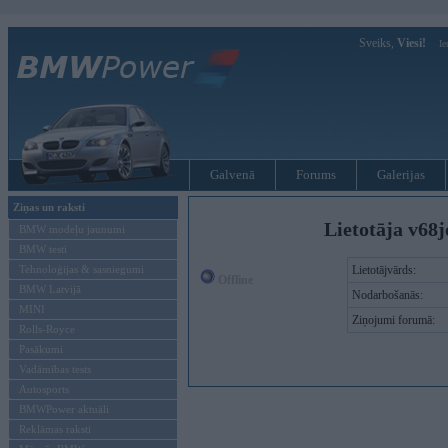
Sveiks,
Viesi!
Ie
Galvenā
Forums
Galerijas
Ziņas un raksti
Lietotāja v68
BMW modeļu jaunumi
BMW testi
Tehnoloģijas & sasniegumi
Lietotājvārds:
Offline
BMW Latvijā
Nodarbošanās:
MINI
Ziņojumi forumā:
Rolls-Royce
Pasākumi
Vadāmības tests
Autosports
BMWPower aktuāli
Reklāmas raksti