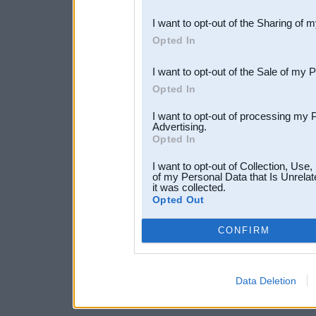
also be disclosed by us to 
I want to opt-out of the Sharing of 
Downstream Participants
th
Opted In
third parties.
I want to opt-out of the Sale of my 
Opted In
I want to opt-out of processing my 
Advertising.
Opted In
I want to opt-out of Collection, Use
of my Personal Data that Is Unrelat
it was collected.
Opted Out
CONFIRM
Data Deletion