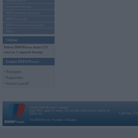
Mēneša BMW
Sērijveida tūnings
BMW pasaules jaunumi
BMW koncepti
BMW konkurentu jaunumi
Moto
Online
Pašreiz BMWPower skatās 153
viesi un 1 reģistrēti lietotāji.
Ienākt BMWPower
• Pieslēgties
• Reģistrēties
• Aizmirsi paroli?
Vortāls BMWPower.lv darbojas
kopš 2002. gada 14. maija. Tas nav auto klubs un nav saistīts ar
Galvena
|
Fo
BMW AG.
Par BMWPower
|
Kontakti
|
Reklāma