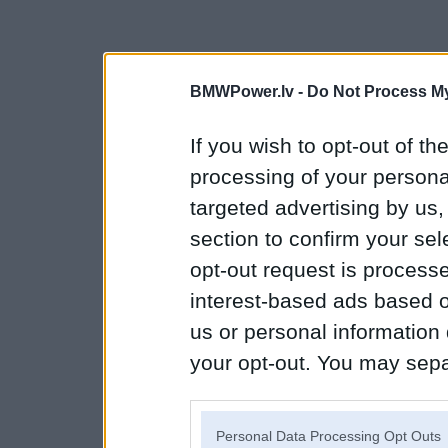
BMWPower.lv -
Do Not Process My
If you wish to opt-out of the
processing of your personal
targeted advertising by us
section to confirm your sel
opt-out request is proces
interest-based ads based o
us or personal information d
your opt-out. You may separ
disclosure of your personal
IAB’s list of downstream pa
Personal Data Processing Opt Outs