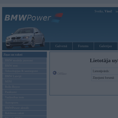
Sveiks,
Viesi!
Ie
Galvenā
Forums
Galerijas
Ziņas un raksti
Lietotāja uy
BMW modeļu jaunumi
BMW testi
Tehnoloģijas & sasniegumi
Lietotājvārds:
Offline
BMW Latvijā
Ziņojumi forumā:
MINI
Rolls-Royce
Pasākumi
Vadāmības tests
Autosports
BMWPower aktuāli
Reklāmas raksti