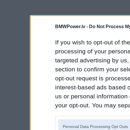
BMWPower.lv -
Do Not Process My
If you wish to opt-out of the
processing of your personal
targeted advertising by us
section to confirm your sel
opt-out request is proces
interest-based ads based o
us or personal information d
your opt-out. You may separ
disclosure of your personal
IAB’s list of downstream pa
Personal Data Processing Opt Outs