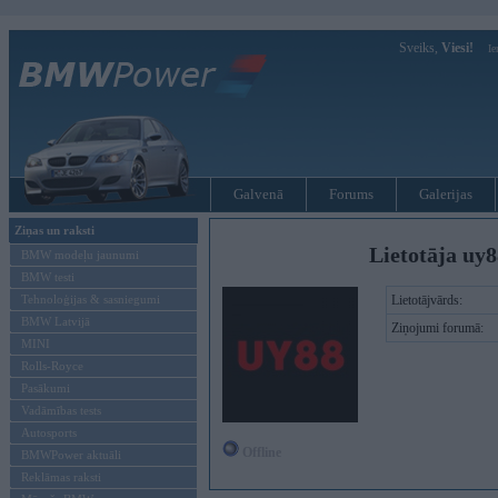
Sveiks,
Viesi!
Ie
Galvenā
Forums
Galerijas
Ziņas un raksti
Lietotāja uy
BMW modeļu jaunumi
BMW testi
Tehnoloģijas & sasniegumi
Lietotājvārds:
BMW Latvijā
Ziņojumi forumā:
MINI
Rolls-Royce
Pasākumi
Vadāmības tests
Autosports
Offline
BMWPower aktuāli
Reklāmas raksti