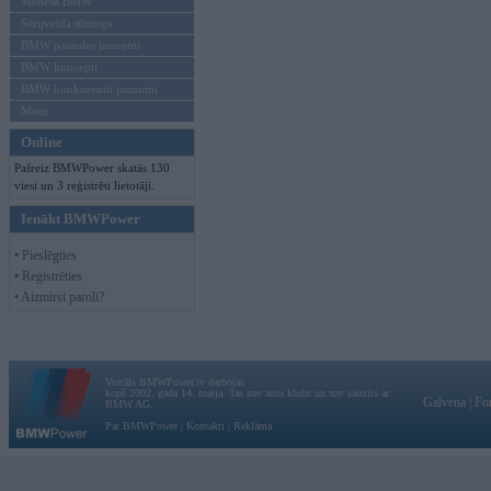
Mēneša BMW
Sērijveida tūnings
BMW pasaules jaunumi
BMW koncepti
BMW konkurentu jaunumi
Moto
Online
Pašreiz BMWPower skatās 130
viesi un 3 reģistrēti lietotāji.
Ienākt BMWPower
• Pieslēgties
• Reģistrēties
• Aizmirsi paroli?
Vortāls BMWPower.lv darbojas
kopš 2002. gada 14. maija. Tas nav auto klubs un nav saistīts ar
Galvena
|
Fo
BMW AG.
Par BMWPower
|
Kontakti
|
Reklāma