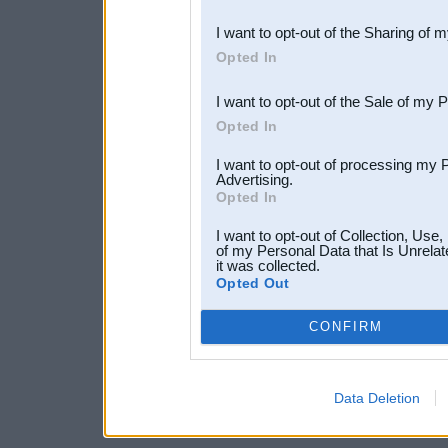
also be disclosed by us to 
I want to opt-out of the Sharing of 
Downstream Participants
th
Opted In
third parties.
I want to opt-out of the Sale of my 
Opted In
I want to opt-out of processing my 
Advertising.
Opted In
I want to opt-out of Collection, Use
of my Personal Data that Is Unrelat
it was collected.
Opted Out
CONFIRM
Data Deletion