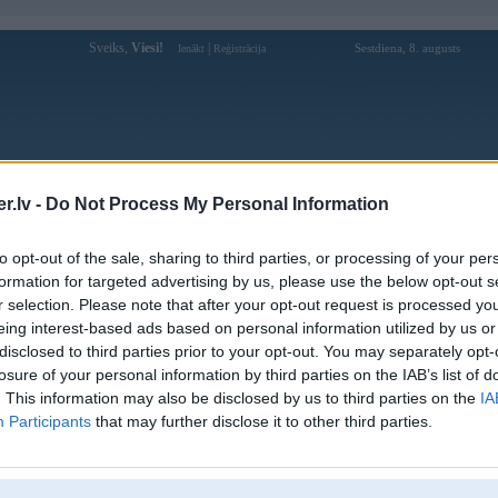
Sveiks,
Viesi!
|
Sestdiena, 8. augusts
Ienākt
Reģistrācija
Forums
Galerijas
Reģistrācija
Lietotāji
Meklētājs
.lv -
Do Not Process My Personal Information
Lietotāja uu88vipzacomm profils
to opt-out of the sale, sharing to third parties, or processing of your per
formation for targeted advertising by us, please use the below opt-out s
Lietotājvārds:
uu88vipzacomm
r selection. Please note that after your opt-out request is processed y
eing interest-based ads based on personal information utilized by us or
UU88 | u888 - trang chủ casino
Nodarbošanās:
uu88.com uy tín số #1 châu á
disclosed to third parties prior to your opt-out. You may separately opt-
Ziņojumi forumā:
0
losure of your personal information by third parties on the IAB’s list of
. This information may also be disclosed by us to third parties on the
IA
Pēdējie ziņojumi forumā
[
]
Participants
that may further disclose it to other third parties.