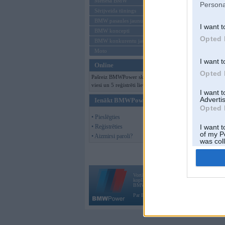
Mēneša BMW
Persona
Sērijveida tūnings
BMW pasaules jaunumi
I want t
BMW koncepti
Opted 
BMW konkurentu jaunumi
Moto
I want t
Online
Opted 
Pašreiz BMWPower skatās 160
viesi un 5 reģistrēti lietotāji.
I want 
Advertis
Ienākt BMWPower
Opted 
• Pieslēgties
• Reģistrēties
I want t
of my P
• Aizmirsi paroli?
was col
Opted 
Vortāls BMWPower.lv darbojas
kopš 2002. gada 14. maija. Tas nav auto klubs
BMW AG.
Par BMWPower
|
Kontakti
|
Reklāma