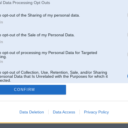
l Data Processing Opt Outs
o opt-out of the Sharing of my personal data.
In
o opt-out of the Sale of my Personal Data.
In
to opt-out of processing my Personal Data for Targeted
ing.
In
o opt-out of Collection, Use, Retention, Sale, and/or Sharing
ersonal Data that Is Unrelated with the Purposes for which it
lected.
Out
CONFIRM
 un nav saistīts ar
Galvena
|
Forums
|
Galerijas
|
Reģistrācija
|
Lietotaāji
|
Meklētājs
|
Reklā
Data Deletion
Data Access
Privacy Policy