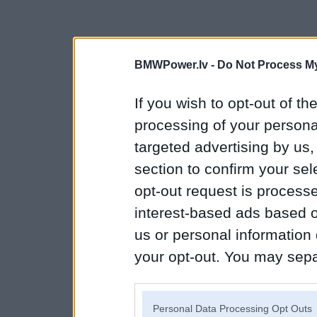
BMWPower.lv -
Do Not Process My
If you wish to opt-out of the
processing of your personal
targeted advertising by us
section to confirm your sel
opt-out request is proces
interest-based ads based o
us or personal information d
your opt-out. You may separ
disclosure of your personal
IAB’s list of downstream pa
Personal Data Processing Opt Outs