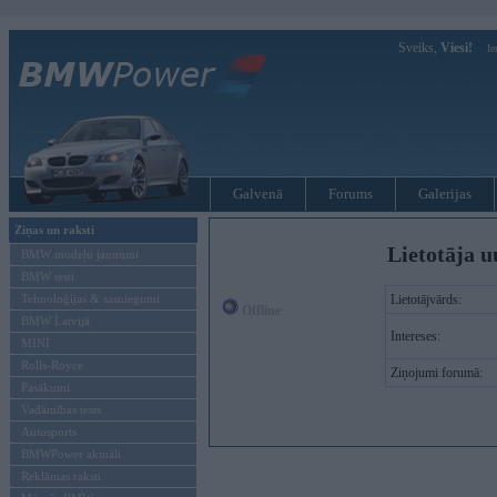
Sveiks,
Viesi!
Ie
Galvenā
Forums
Galerijas
Ziņas un raksti
Lietotāja u
BMW modeļu jaunumi
BMW testi
Tehnoloģijas & sasniegumi
Lietotājvārds:
Offline
BMW Latvijā
Intereses:
MINI
Rolls-Royce
Ziņojumi forumā:
Pasākumi
Vadāmības tests
Autosports
BMWPower aktuāli
Reklāmas raksti