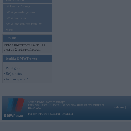
Mēneša BMW
Sērijveida tūnings
BMW pasaules jaunumi
BMW koncepti
BMW konkurentu jaunumi
Moto
Online
Pašreiz BMWPower skatās 114
viesi un 2 reģistrēti lietotāji.
Ienākt BMWPower
• Pieslēgties
• Reģistrēties
• Aizmirsi paroli?
Vortāls BMWPower.lv darbojas
kopš 2002. gada 14. maija. Tas nav auto klubs un nav saistīts ar
Galvena
|
Fo
BMW AG.
Par BMWPower
|
Kontakti
|
Reklāma