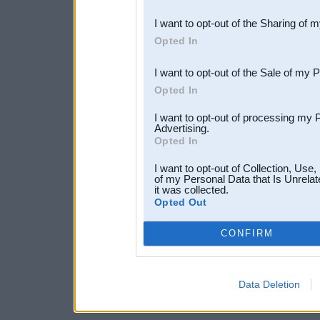
also be disclosed by us to 
I want to opt-out of the Sharing of 
Downstream Participants
th
Opted In
third parties.
I want to opt-out of the Sale of my 
Opted In
I want to opt-out of processing my 
Advertising.
Opted In
I want to opt-out of Collection, Use
of my Personal Data that Is Unrelat
it was collected.
Opted Out
CONFIRM
Data Deletion