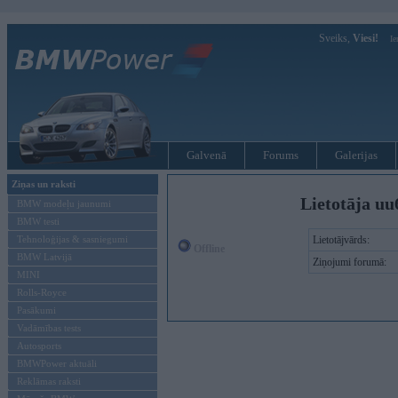
Sveiks,
Viesi!
Ie
Galvenā
Forums
Galerijas
Ziņas un raksti
Lietotāja uu
BMW modeļu jaunumi
BMW testi
Tehnoloģijas & sasniegumi
Lietotājvārds:
Offline
BMW Latvijā
Ziņojumi forumā:
MINI
Rolls-Royce
Pasākumi
Vadāmības tests
Autosports
BMWPower aktuāli
Reklāmas raksti