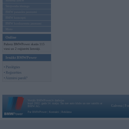
Mēneša BMW
Sērijveida tūnings
BMW pasaules jaunumi
BMW koncepti
BMW konkurentu jaunumi
Moto
Online
Pašreiz BMWPower skatās 115
viesi un 2 reģistrēti lietotāji.
Ienākt BMWPower
• Pieslēgties
• Reģistrēties
• Aizmirsi paroli?
Vortāls BMWPower.lv darbojas
kopš 2002. gada 14. maija. Tas nav auto klubs un nav saistīts ar
Galvena
|
Fo
BMW AG.
Par BMWPower
|
Kontakti
|
Reklāma