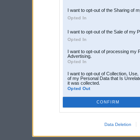
also be disclosed by us to 
I want to opt-out of the Sharing of 
Downstream Participants
th
Opted In
third parties.
I want to opt-out of the Sale of my 
Opted In
I want to opt-out of processing my 
Advertising.
Opted In
I want to opt-out of Collection, Use
of my Personal Data that Is Unrelat
it was collected.
Opted Out
CONFIRM
Data Deletion