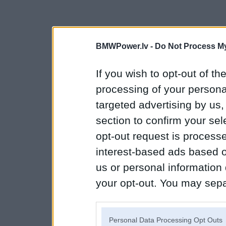
BMWPower.lv -
Do Not Process My
If you wish to opt-out of the
processing of your personal
targeted advertising by us
section to confirm your sel
opt-out request is proces
interest-based ads based o
us or personal information d
your opt-out. You may separ
disclosure of your personal
IAB’s list of downstream pa
Personal Data Processing Opt Outs