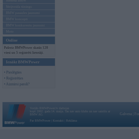
Mēneša BMW
Sērijveida tūnings
BMW pasaules jaunumi
BMW koncepti
BMW konkurentu jaunumi
Moto
Online
Pašreiz BMWPower skatās 128
viesi un 5 reģistrēti lietotāji.
Ienākt BMWPower
• Pieslēgties
• Reģistrēties
• Aizmirsi paroli?
Vortāls BMWPower.lv darbojas
kopš 2002. gada 14. maija. Tas nav auto klubs un nav saistīts ar
Galvena
|
Fo
BMW AG.
Par BMWPower
|
Kontakti
|
Reklāma