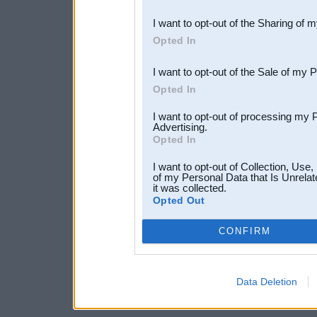
also be disclosed by us to 
I want to opt-out of the Sharing of 
Downstream Participants
th
Opted In
third parties.
I want to opt-out of the Sale of my 
Opted In
I want to opt-out of processing my 
Advertising.
Opted In
I want to opt-out of Collection, Use
of my Personal Data that Is Unrelat
it was collected.
Opted Out
CONFIRM
Data Deletion