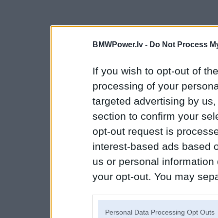
BMWPower.lv -
Do Not Process My
If you wish to opt-out of the
processing of your personal
targeted advertising by us
section to confirm your sel
opt-out request is proces
interest-based ads based o
us or personal information d
your opt-out. You may separ
disclosure of your personal
IAB’s list of downstream pa
Personal Data Processing Opt Outs