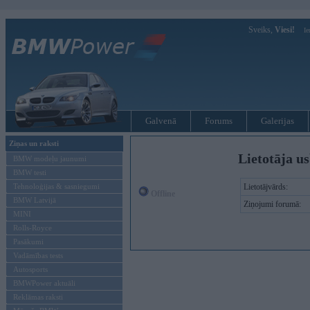
Sveiks,
Viesi!
Ie
Galvenā
Forums
Galerijas
Ziņas un raksti
Lietotāja u
BMW modeļu jaunumi
BMW testi
Tehnoloģijas & sasniegumi
Lietotājvārds:
Offline
BMW Latvijā
Ziņojumi forumā:
MINI
Rolls-Royce
Pasākumi
Vadāmības tests
Autosports
BMWPower aktuāli
Reklāmas raksti