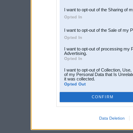
also be disclosed by us to 
I want to opt-out of the Sharing of 
Downstream Participants
th
Opted In
third parties.
I want to opt-out of the Sale of my 
Opted In
I want to opt-out of processing my 
Advertising.
Opted In
I want to opt-out of Collection, Use
of my Personal Data that Is Unrelat
it was collected.
Opted Out
CONFIRM
Data Deletion