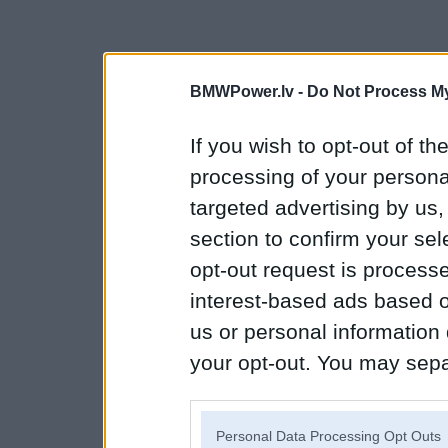
BMWPower.lv -
Do Not Process My
If you wish to opt-out of the
processing of your personal
targeted advertising by us
section to confirm your sel
opt-out request is proces
interest-based ads based o
us or personal information d
your opt-out. You may separ
disclosure of your personal
IAB’s list of downstream pa
Personal Data Processing Opt Outs