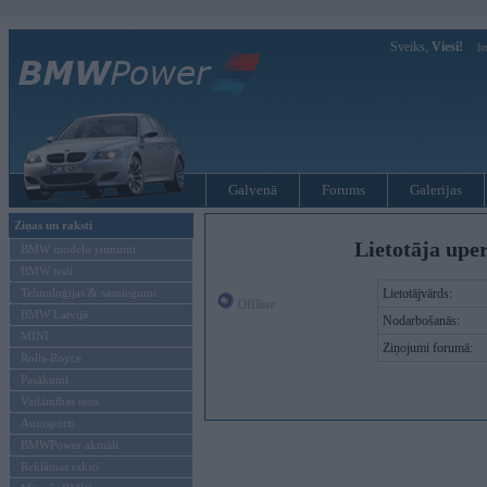
Sveiks,
Viesi!
Ie
Galvenā
Forums
Galerijas
Ziņas un raksti
Lietotāja upe
BMW modeļu jaunumi
BMW testi
Tehnoloģijas & sasniegumi
Lietotājvārds:
Offline
BMW Latvijā
Nodarbošanās:
MINI
Ziņojumi forumā:
Rolls-Royce
Pasākumi
Vadāmības tests
Autosports
BMWPower aktuāli
Reklāmas raksti