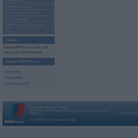
Mēneša BMW
Sērijveida tūnings
BMW pasaules jaunumi
BMW koncepti
BMW konkurentu jaunumi
Moto
Online
Pašreiz BMWPower skatās 118
viesi un 0 reģistrēti lietotāji.
Ienākt BMWPower
• Pieslēgties
• Reģistrēties
• Aizmirsi paroli?
Vortāls BMWPower.lv darbojas
kopš 2002. gada 14. maija. Tas nav auto klubs un nav saistīts ar
Galvena
|
Fo
BMW AG.
Par BMWPower
|
Kontakti
|
Reklāma