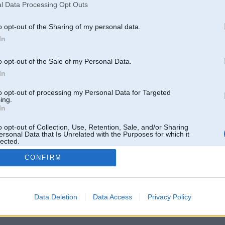
l Data Processing Opt Outs
o opt-out of the Sharing of my personal data.
In
o opt-out of the Sale of my Personal Data.
In
to opt-out of processing my Personal Data for Targeted
ing.
In
o opt-out of Collection, Use, Retention, Sale, and/or Sharing
ersonal Data that Is Unrelated with the Purposes for which it
lected.
Out
CONFIRM
 un nav saistīts ar
Galvena
|
Forums
|
Galerijas
|
Reģistrācija
|
Lietotaāji
|
Meklētājs
|
Reklā
Data Deletion
Data Access
Privacy Policy