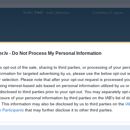
Sveiks,
Viesi!
|
Ceturtdiena, 6. augusts
Ienākt
Reģistrācija
Forums
Galerijas
Reģistrācija
Lietotāji
Meklētājs
.lv -
Do Not Process My Personal Information
Lietotāja unregistred profils
to opt-out of the sale, sharing to third parties, or processing of your per
formation for targeted advertising by us, please use the below opt-out s
Pēdējo reizi manīts: 01. Apr 2021, 15:41
r selection. Please note that after your opt-out request is processed y
eing interest-based ads based on personal information utilized by us or
Lietotājvārds:
unregistred
disclosed to third parties prior to your opt-out. You may separately opt-
Pilsēta:
Rīga
losure of your personal information by third parties on the IAB’s list of
Braucu ar:
bme
. This information may also be disclosed by us to third parties on the
IA
Ziņojumi forumā:
514
Participants
that may further disclose it to other third parties.
Pēdējie ziņojumi forumā
[
]