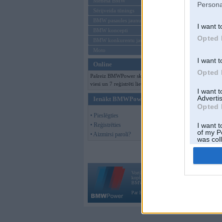
Mēneša BMW
Persona
Sērijveida tūnings
BMW pasaules jaunumi
I want t
BMW koncepti
Opted 
BMW konkurentu jaunumi
Moto
I want t
Online
Opted 
Pašreiz BMWPower skatās 126
viesi un 7 reģistrēti lietotāji.
I want 
Advertis
Ienākt BMWPower
Opted 
• Pieslēgties
• Reģistrēties
I want t
of my P
• Aizmirsi paroli?
was col
Opted 
Vortāls BMWPower.lv darbojas
kopš 2002. gada 14. maija. Tas nav auto klubs
BMW AG.
Par BMWPower
|
Kontakti
|
Reklāma