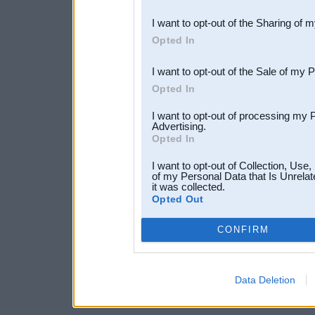
also be disclosed by us to 
I want to opt-out of the Sharing of 
Downstream Participants
th
Opted In
third parties.
I want to opt-out of the Sale of my 
Opted In
I want to opt-out of processing my 
Advertising.
Opted In
I want to opt-out of Collection, Use
of my Personal Data that Is Unrelat
it was collected.
Opted Out
CONFIRM
Data Deletion