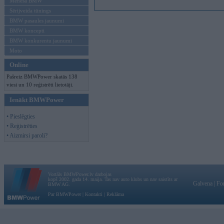
Mēneša BMW
Sērijveida tūnings
BMW pasaules jaunumi
BMW koncepti
BMW konkurentu jaunumi
Moto
Online
Pašreiz BMWPower skatās 138
viesi un 10 reģistrēti lietotāji.
Ienākt BMWPower
• Pieslēgties
• Reģistrēties
• Aizmirsi paroli?
Vortāls BMWPower.lv darbojas
kopš 2002. gada 14. maija. Tas nav auto klubs un nav saistīts ar
Galvena
|
Fo
BMW AG.
Par BMWPower
|
Kontakti
|
Reklāma