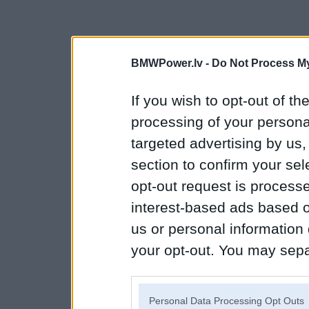
BMWPower.lv -
Do Not Process My
If you wish to opt-out of the
processing of your personal
targeted advertising by us
section to confirm your sel
opt-out request is proces
interest-based ads based o
us or personal information d
your opt-out. You may separ
disclosure of your personal
IAB’s list of downstream pa
Personal Data Processing Opt Outs