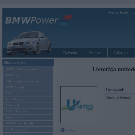
Sveiks,
Viesi!
Ie
Galvenā
Forums
Galerijas
Ziņas un raksti
Lietotāja united
BMW modeļu jaunumi
BMW testi
Tehnoloģijas & sasniegumi
BMW Latvijā
Lietotājvārds:
MINI
Ziņojumi forumā:
Rolls-Royce
Pasākumi
Vadāmības tests
Autosports
BMWPower aktuāli
Reklāmas raksti
Offline