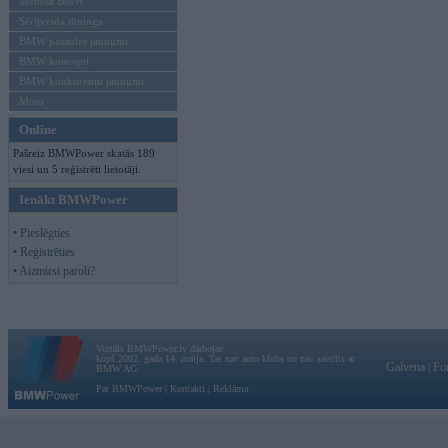
Mēneša BMW
Sērijveida tūnings
BMW pasaules jaunumi
BMW koncepti
BMW konkurentu jaunumi
Moto
Online
Pašreiz BMWPower skatās 189
viesi un 5 reģistrēti lietotāji.
Ienākt BMWPower
• Pieslēgties
• Reģistrēties
• Aizmirsi paroli?
Vortāls BMWPower.lv darbojas
kopš 2002. gada 14. maija. Tas nav auto klubs un nav saistīts ar
Galvena
|
Fo
BMW AG.
Par BMWPower
|
Kontakti
|
Reklāma