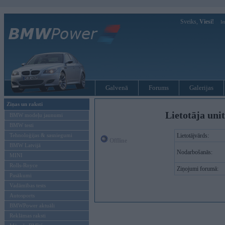
Sveiks,
Viesi!
Ie
Galvenā
Forums
Galerijas
Ziņas un raksti
Lietotāja uni
BMW modeļu jaunumi
BMW testi
Tehnoloģijas & sasniegumi
Lietotājvārds:
Offline
BMW Latvijā
Nodarbošanās:
MINI
Rolls-Royce
Ziņojumi forumā:
Pasākumi
Vadāmības tests
Autosports
BMWPower aktuāli
Reklāmas raksti