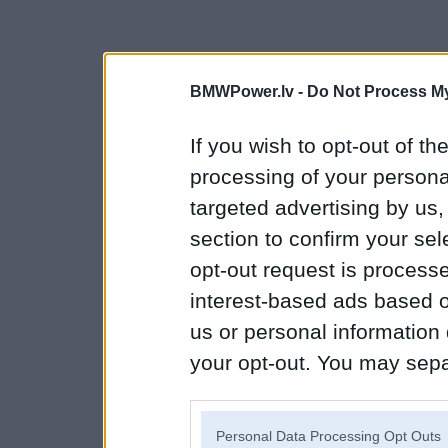
BMWPower.lv -
Do Not Process My
If you wish to opt-out of the
processing of your personal
targeted advertising by us
section to confirm your sel
opt-out request is proces
interest-based ads based o
us or personal information d
your opt-out. You may separ
disclosure of your personal
IAB’s list of downstream pa
Personal Data Processing Opt Outs