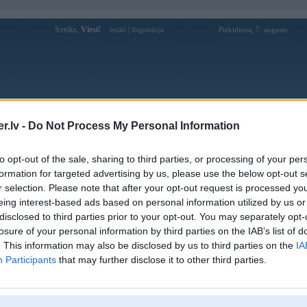
Sveiks,
Viesi!
|
Piektdiena, 7. augusts
Ienākt
Reģistrācija
Forums
Galerijas
Reģistrācija
Lietotāji
Meklētājs
.lv -
Do Not Process My Personal Information
Lietotāja uldisra profils
to opt-out of the sale, sharing to third parties, or processing of your per
formation for targeted advertising by us, please use the below opt-out s
Pēdējo reizi manīts: 19. Jan 2015, 19:24
r selection. Please note that after your opt-out request is processed y
eing interest-based ads based on personal information utilized by us or
Lietotājvārds:
uldisra
disclosed to third parties prior to your opt-out. You may separately opt-
Pilsēta:
Ludza
losure of your personal information by third parties on the IAB’s list of
Braucu ar:
92’ BMW 318i
. This information may also be disclosed by us to third parties on the
IA
Nodarbošanās:
Datoru remonts
Participants
that may further disclose it to other third parties.
Intereses:
Mašīnas, datori, meitenes
Ziņojumi forumā:
21