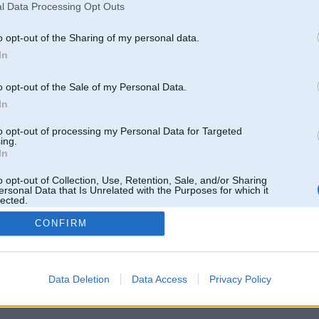
Pēdējie ziņojumi forumā
l Data Processing Opt Outs
[
]
o opt-out of the Sharing of my personal data.
In
o opt-out of the Sale of my Personal Data.
In
to opt-out of processing my Personal Data for Targeted
ing.
In
o opt-out of Collection, Use, Retention, Sale, and/or Sharing
ersonal Data that Is Unrelated with the Purposes for which it
lected.
Out
CONFIRM
 un nav saistīts ar
Galvena
|
Forums
|
Galerijas
|
Reģistrācija
|
Lietotaāji
|
Meklētājs
|
Reklā
Data Deletion
Data Access
Privacy Policy