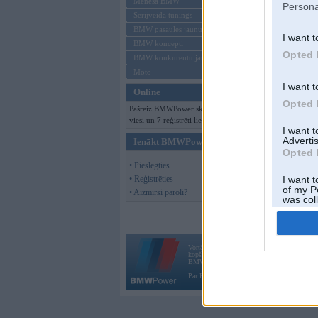
Mēneša BMW
Persona
Sērijveida tūnings
BMW pasaules jaunumi
I want t
BMW koncepti
Opted 
BMW konkurentu jaunumi
Moto
I want t
Online
Opted 
Pašreiz BMWPower skatās 252
viesi un 7 reģistrēti lietotāji.
I want 
Advertis
Ienākt BMWPower
Opted 
• Pieslēgties
• Reģistrēties
I want t
of my P
• Aizmirsi paroli?
was col
Opted 
Vortāls BMWPower.lv darbojas
kopš 2002. gada 14. maija. Tas nav auto klubs
BMW AG.
Par BMWPower
|
Kontakti
|
Reklāma