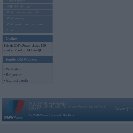
Mēneša BMW
Sērijveida tūnings
BMW pasaules jaunumi
BMW koncepti
BMW konkurentu jaunumi
Moto
Online
Pašreiz BMWPower skatās 199
viesi un 0 reģistrēti lietotāji.
Ienākt BMWPower
• Pieslēgties
• Reģistrēties
• Aizmirsi paroli?
Vortāls BMWPower.lv darbojas
kopš 2002. gada 14. maija. Tas nav auto klubs un nav saistīts ar
Galvena
|
Fo
BMW AG.
Par BMWPower
|
Kontakti
|
Reklāma