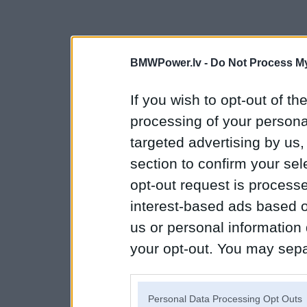
BMWPower.lv -
Do Not Process My
If you wish to opt-out of the
processing of your personal
targeted advertising by us
section to confirm your sel
opt-out request is proces
interest-based ads based o
us or personal information d
your opt-out. You may separ
disclosure of your personal
IAB’s list of downstream pa
Personal Data Processing Opt Outs