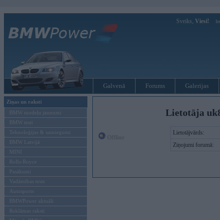
Sveiks,
Viesi!
Ie
Galvenā
Forums
Galerijas
Ziņas un raksti
Lietotāja uk
BMW modeļu jaunumi
BMW testi
Tehnoloģijas & sasniegumi
Lietotājvārds:
Offline
BMW Latvijā
Ziņojumi forumā:
MINI
Rolls-Royce
Pasākumi
Vadāmības tests
Autosports
BMWPower aktuāli
Reklāmas raksti