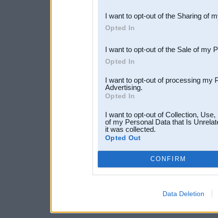
also be disclosed by us to 
I want to opt-out of the Sharing of 
Downstream Participants
th
Opted In
third parties.
I want to opt-out of the Sale of my 
Opted In
I want to opt-out of processing my 
Advertising.
Opted In
I want to opt-out of Collection, Use
of my Personal Data that Is Unrelat
it was collected.
Opted Out
CONFIRM
Data Deletion