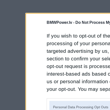
BMWPower.lv -
Do Not Process My
If you wish to opt-out of the
processing of your personal
targeted advertising by us
section to confirm your sel
opt-out request is proces
interest-based ads based o
us or personal information d
your opt-out. You may separ
disclosure of your personal
IAB’s list of downstream pa
Personal Data Processing Opt Outs