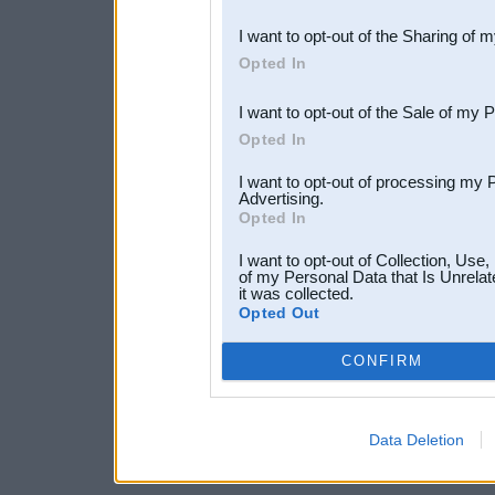
also be disclosed by us to 
I want to opt-out of the Sharing of 
Downstream Participants
th
Opted In
third parties.
I want to opt-out of the Sale of my 
Opted In
I want to opt-out of processing my 
Advertising.
Opted In
I want to opt-out of Collection, Use
of my Personal Data that Is Unrelat
it was collected.
Opted Out
CONFIRM
Data Deletion