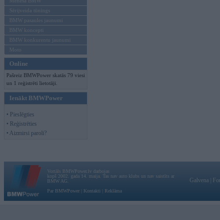
Mēneša BMW
Sērijveida tūnings
BMW pasaules jaunumi
BMW koncepti
BMW konkurentu jaunumi
Moto
Online
Pašreiz BMWPower skatās 79 viesi
un 1 reģistrēti lietotāji.
Ienākt BMWPower
• Pieslēgties
• Reģistrēties
• Aizmirsi paroli?
Vortāls BMWPower.lv darbojas
kopš 2002. gada 14. maija. Tas nav auto klubs un nav saistīts ar
Galvena
|
Fo
BMW AG.
Par BMWPower
|
Kontakti
|
Reklāma