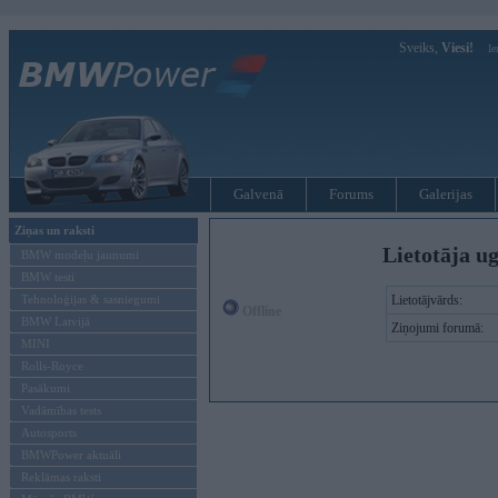
Sveiks,
Viesi!
Ie
Galvenā
Forums
Galerijas
Ziņas un raksti
Lietotāja ug
BMW modeļu jaunumi
BMW testi
Tehnoloģijas & sasniegumi
Lietotājvārds:
Offline
BMW Latvijā
Ziņojumi forumā:
MINI
Rolls-Royce
Pasākumi
Vadāmības tests
Autosports
BMWPower aktuāli
Reklāmas raksti