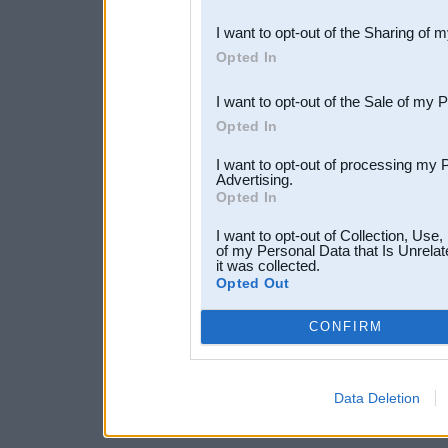
also be disclosed by us to 
I want to opt-out of the Sharing of 
Downstream Participants
th
Opted In
third parties.
I want to opt-out of the Sale of my 
Opted In
I want to opt-out of processing my 
Advertising.
Opted In
I want to opt-out of Collection, Use
of my Personal Data that Is Unrelat
it was collected.
Opted Out
CONFIRM
Data Deletion