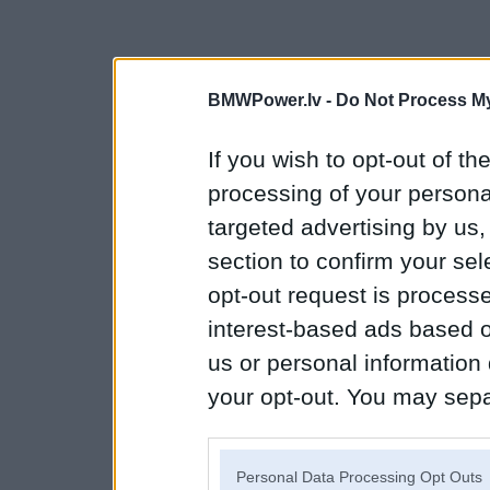
BMWPower.lv -
Do Not Process My
If you wish to opt-out of the
processing of your personal
targeted advertising by us
section to confirm your sel
opt-out request is proces
interest-based ads based o
us or personal information d
your opt-out. You may separ
disclosure of your personal
IAB’s list of downstream pa
Personal Data Processing Opt Outs