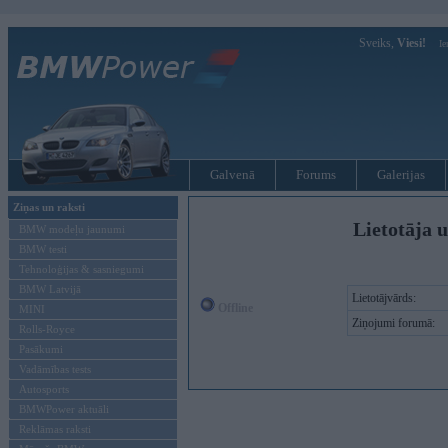
Sveiks,
Viesi!
Ie
Galvenā
Forums
Galerijas
Ziņas un raksti
Lietotāja u
BMW modeļu jaunumi
BMW testi
Tehnoloģijas & sasniegumi
BMW Latvijā
Lietotājvārds:
Offline
MINI
Ziņojumi forumā:
Rolls-Royce
Pasākumi
Vadāmības tests
Autosports
BMWPower aktuāli
Reklāmas raksti