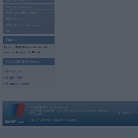
Mēneša BMW
Sērijveida tūnings
BMW pasaules jaunumi
BMW koncepti
BMW konkurentu jaunumi
Moto
Online
Pašreiz BMWPower skatās 143
viesi un 6 reģistrēti lietotāji.
Ienākt BMWPower
• Pieslēgties
• Reģistrēties
• Aizmirsi paroli?
Vortāls BMWPower.lv darbojas
kopš 2002. gada 14. maija. Tas nav auto klubs un nav saistīts ar
Galvena
|
Fo
BMW AG.
Par BMWPower
|
Kontakti
|
Reklāma