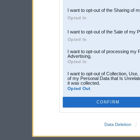
also be disclosed by us to 
I want to opt-out of the Sharing of 
Downstream Participants
th
Opted In
third parties.
I want to opt-out of the Sale of my 
Opted In
I want to opt-out of processing my 
Advertising.
Opted In
I want to opt-out of Collection, Use
of my Personal Data that Is Unrelat
it was collected.
Opted Out
CONFIRM
Data Deletion