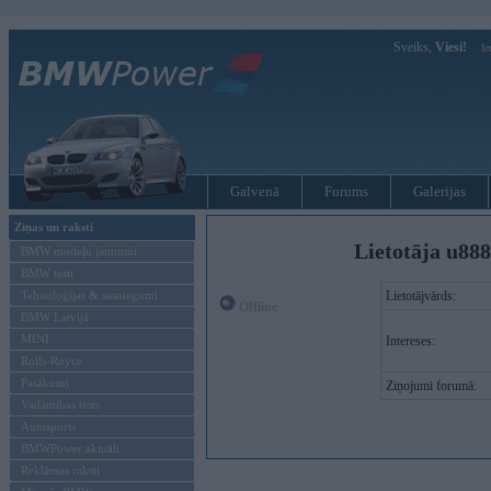
Sveiks,
Viesi!
Ie
Galvenā
Forums
Galerijas
Ziņas un raksti
Lietotāja u88
BMW modeļu jaunumi
BMW testi
Tehnoloģijas & sasniegumi
Lietotājvārds:
Offline
BMW Latvijā
MINI
Intereses:
Rolls-Royce
Pasākumi
Ziņojumi forumā:
Vadāmības tests
Autosports
BMWPower aktuāli
Reklāmas raksti