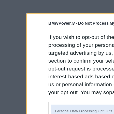
BMWPower.lv -
Do Not Process My
If you wish to opt-out of the
processing of your personal
targeted advertising by us
section to confirm your sel
opt-out request is proces
interest-based ads based o
us or personal information d
your opt-out. You may separ
disclosure of your personal
IAB’s list of downstream pa
Personal Data Processing Opt Outs