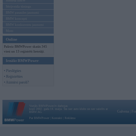
Mēneša BMW
Sērijveida tūnings
BMW pasaules jaunumi
BMW koncepti
BMW konkurentu jaunumi
Moto
Online
Pašreiz BMWPower skatās 345
viesi un 13 reģistrēti lietotāji.
Ienākt BMWPower
• Pieslēgties
• Reģistrēties
• Aizmirsi paroli?
Vortāls BMWPower.lv darbojas
kopš 2002. gada 14. maija. Tas nav auto klubs un nav saistīts ar
Galvena
|
Fo
BMW AG.
Par BMWPower
|
Kontakti
|
Reklāma