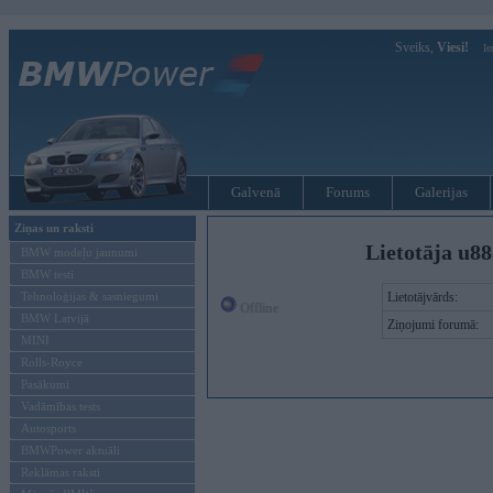
Sveiks,
Viesi!
Ie
Galvenā
Forums
Galerijas
Ziņas un raksti
Lietotāja u8
BMW modeļu jaunumi
BMW testi
Tehnoloģijas & sasniegumi
Lietotājvārds:
Offline
BMW Latvijā
Ziņojumi forumā:
MINI
Rolls-Royce
Pasākumi
Vadāmības tests
Autosports
BMWPower aktuāli
Reklāmas raksti