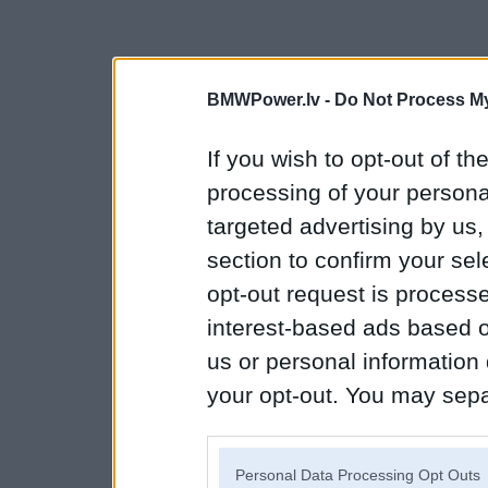
BMWPower.lv -
Do Not Process My
If you wish to opt-out of the
processing of your personal
targeted advertising by us
section to confirm your sel
opt-out request is proces
interest-based ads based o
us or personal information d
your opt-out. You may separ
disclosure of your personal
IAB’s list of downstream pa
Personal Data Processing Opt Outs