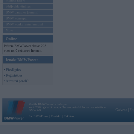
Mēneša BMW
Sērijveida tūnings
BMW pasaules jaunumi
BMW koncepti
BMW konkurentu jaunumi
Moto
Online
Pašreiz BMWPower skatās 228
viesi un 0 reģistrēti lietotāji.
Ienākt BMWPower
• Pieslēgties
• Reģistrēties
• Aizmirsi paroli?
Vortāls BMWPower.lv darbojas
kopš 2002. gada 14. maija. Tas nav auto klubs un nav saistīts ar
Galvena
|
Fo
BMW AG.
Par BMWPower
|
Kontakti
|
Reklāma