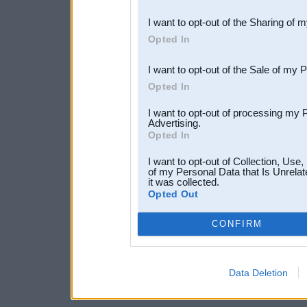
also be disclosed by us to 
I want to opt-out of the Sharing of 
Downstream Participants
th
Opted In
third parties.
I want to opt-out of the Sale of my 
Opted In
I want to opt-out of processing my 
Advertising.
Opted In
I want to opt-out of Collection, Use
of my Personal Data that Is Unrelat
it was collected.
Opted Out
CONFIRM
Data Deletion