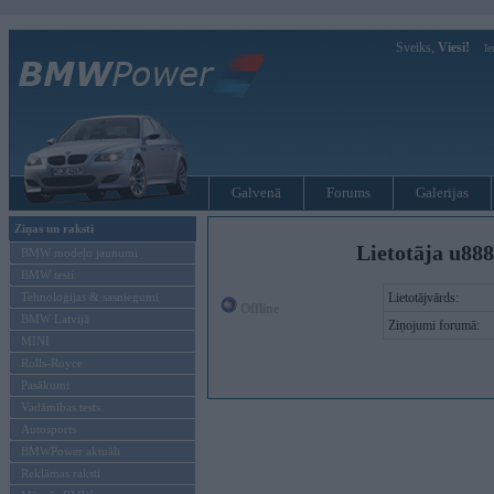
Sveiks,
Viesi!
Ie
Galvenā
Forums
Galerijas
Ziņas un raksti
Lietotāja u88
BMW modeļu jaunumi
BMW testi
Tehnoloģijas & sasniegumi
Lietotājvārds:
Offline
BMW Latvijā
Ziņojumi forumā:
MINI
Rolls-Royce
Pasākumi
Vadāmības tests
Autosports
BMWPower aktuāli
Reklāmas raksti