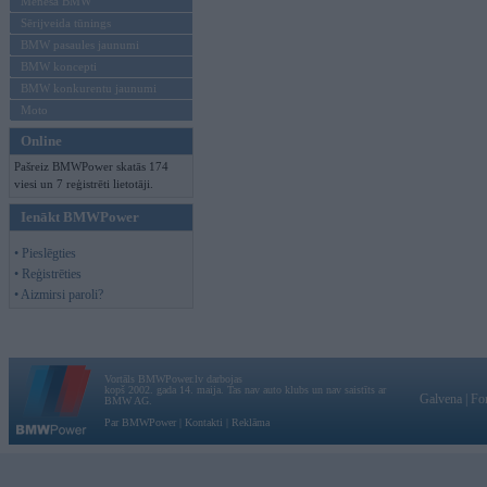
Mēneša BMW
Sērijveida tūnings
BMW pasaules jaunumi
BMW koncepti
BMW konkurentu jaunumi
Moto
Online
Pašreiz BMWPower skatās 174
viesi un 7 reģistrēti lietotāji.
Ienākt BMWPower
• Pieslēgties
• Reģistrēties
• Aizmirsi paroli?
Vortāls BMWPower.lv darbojas
kopš 2002. gada 14. maija. Tas nav auto klubs un nav saistīts ar
Galvena
|
Fo
BMW AG.
Par BMWPower
|
Kontakti
|
Reklāma