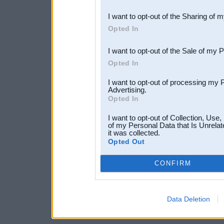
also be disclosed by us to 
I want to opt-out of the Sharing of 
Downstream Participants
th
Opted In
third parties.
I want to opt-out of the Sale of my 
Opted In
I want to opt-out of processing my 
Advertising.
Opted In
I want to opt-out of Collection, Use
of my Personal Data that Is Unrelat
it was collected.
Opted Out
CONFIRM
Data Deletion