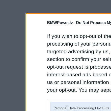
BMWPower.lv -
Do Not Process My
If you wish to opt-out of the
processing of your personal
targeted advertising by us
section to confirm your sel
opt-out request is proces
interest-based ads based o
us or personal information d
your opt-out. You may separ
disclosure of your personal
IAB’s list of downstream pa
Personal Data Processing Opt Outs