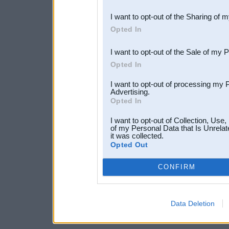
also be disclosed by us to 
I want to opt-out of the Sharing of 
Downstream Participants
th
Opted In
third parties.
I want to opt-out of the Sale of my 
Opted In
I want to opt-out of processing my 
Advertising.
Opted In
I want to opt-out of Collection, Use
of my Personal Data that Is Unrelat
it was collected.
Opted Out
CONFIRM
Data Deletion