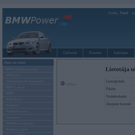
Sveiks,
Viesi!
Ie
Galvenā
Forums
Galerijas
Ziņas un raksti
Lietotāja u
BMW modeļu jaunumi
BMW testi
Tehnoloģijas & sasniegumi
Lietotājvārds:
Offline
BMW Latvijā
Pilsēta:
MINI
Nodarbošanās:
Rolls-Royce
Ziņojumi forumā:
Pasākumi
Vadāmības tests
Autosports
BMWPower aktuāli
Reklāmas raksti