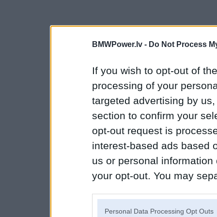
BMWPower.lv -
Do Not Process My
If you wish to opt-out of the
processing of your personal
targeted advertising by us
section to confirm your sel
opt-out request is proces
interest-based ads based o
us or personal information d
your opt-out. You may separ
disclosure of your personal
IAB’s list of downstream pa
Personal Data Processing Opt Outs