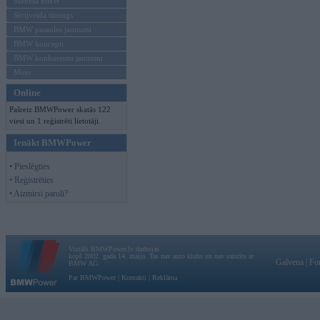
Mēneša BMW
Sērijveida tūnings
BMW pasaules jaunumi
BMW koncepti
BMW konkurentu jaunumi
Moto
Online
Pašreiz BMWPower skatās 122
viesi un 1 reģistrēti lietotāji.
Ienākt BMWPower
• Pieslēgties
• Reģistrēties
• Aizmirsi paroli?
Vortāls BMWPower.lv darbojas
kopš 2002. gada 14. maija. Tas nav auto klubs un nav saistīts ar
Galvena
|
Fo
BMW AG.
Par BMWPower
|
Kontakti
|
Reklāma