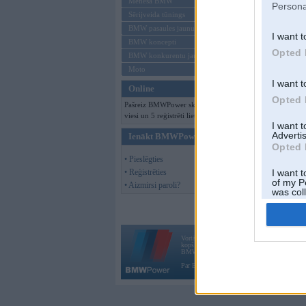
Mēneša BMW
Persona
Sērijveida tūnings
BMW pasaules jaunumi
I want t
BMW koncepti
Opted 
BMW konkurentu jaunumi
Moto
I want t
Online
Opted 
Pašreiz BMWPower skatās 208
viesi un 5 reģistrēti lietotāji.
I want 
Advertis
Ienākt BMWPower
Opted 
• Pieslēgties
• Reģistrēties
I want t
of my P
• Aizmirsi paroli?
was col
Opted 
Vortāls BMWPower.lv darbojas
kopš 2002. gada 14. maija. Tas nav auto klubs
BMW AG.
Par BMWPower
|
Kontakti
|
Reklāma