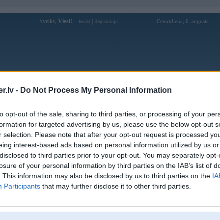
Sveiks,
Viesi!
|
Ceturtdiena, 6. augusts
Ienākt
Reģistrācija
Forums
Galerijas
Reģistrācija
Lietotāji
Meklētājs
.lv -
Do Not Process My Personal Information
Lietotāja u7158com profils
to opt-out of the sale, sharing to third parties, or processing of your per
formation for targeted advertising by us, please use the below opt-out s
Lietotājvārds:
u7158com
r selection. Please note that after your opt-out request is processed y
eing interest-based ads based on personal information utilized by us or
Ziņojumi forumā:
0
disclosed to third parties prior to your opt-out. You may separately opt-
Pēdējie ziņojumi forumā
[
]
losure of your personal information by third parties on the IAB’s list of
. This information may also be disclosed by us to third parties on the
IA
Participants
that may further disclose it to other third parties.