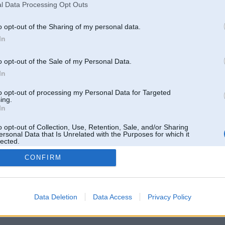
l Data Processing Opt Outs
o opt-out of the Sharing of my personal data.
In
o opt-out of the Sale of my Personal Data.
In
to opt-out of processing my Personal Data for Targeted
ing.
In
o opt-out of Collection, Use, Retention, Sale, and/or Sharing
ersonal Data that Is Unrelated with the Purposes for which it
lected.
Out
CONFIRM
 un nav saistīts ar
Galvena
|
Forums
|
Galerijas
|
Reģistrācija
|
Lietotaāji
|
Meklētājs
|
Reklā
Data Deletion
Data Access
Privacy Policy