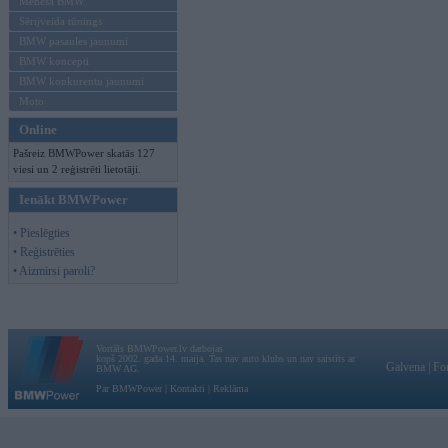
Mēneša BMW
Sērijveida tūnings
BMW pasaules jaunumi
BMW koncepti
BMW konkurentu jaunumi
Moto
Online
Pašreiz BMWPower skatās 127
viesi un 2 reģistrēti lietotāji.
Ienākt BMWPower
• Pieslēgties
• Reģistrēties
• Aizmirsi paroli?
Vortāls BMWPower.lv darbojas
kopš 2002. gada 14. maija. Tas nav auto klubs un nav saistīts ar
Galvena
|
Fo
BMW AG.
Par BMWPower
|
Kontakti
|
Reklāma