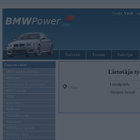
Sveiks,
Viesi!
Ie
Galvenā
Forums
Galerijas
Ziņas un raksti
Lietotāja ty
BMW modeļu jaunumi
BMW testi
Tehnoloģijas & sasniegumi
Lietotājvārds:
Offline
BMW Latvijā
Ziņojumi forumā:
MINI
Rolls-Royce
Pasākumi
Vadāmības tests
Autosports
BMWPower aktuāli
Reklāmas raksti