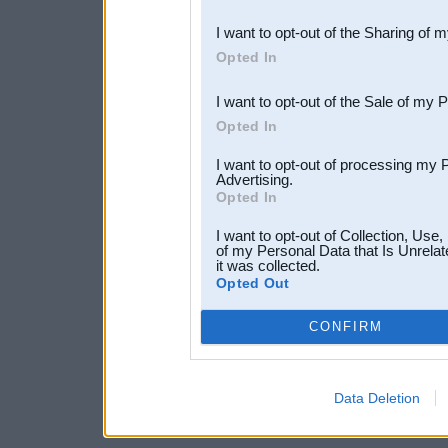
also be disclosed by us to 
I want to opt-out of the Sharing of 
Downstream Participants
th
Opted In
third parties.
I want to opt-out of the Sale of my 
Opted In
I want to opt-out of processing my 
Advertising.
Opted In
I want to opt-out of Collection, Use
of my Personal Data that Is Unrelat
it was collected.
Opted Out
CONFIRM
Data Deletion