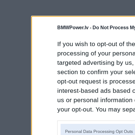
BMWPower.lv -
Do Not Process My
If you wish to opt-out of the
processing of your personal
targeted advertising by us
section to confirm your sel
opt-out request is proces
interest-based ads based o
us or personal information d
your opt-out. You may separ
disclosure of your personal
IAB’s list of downstream pa
Personal Data Processing Opt Outs