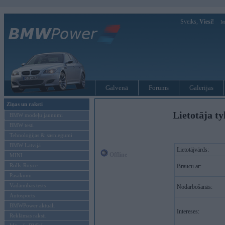
Sveiks,
Viesi!
Ie
Galvenā
Forums
Galerijas
Ziņas un raksti
Lietotāja ty
BMW modeļu jaunumi
BMW testi
Tehnoloģijas & sasniegumi
BMW Latvijā
Lietotājvārds:
Offline
MINI
Rolls-Royce
Braucu ar:
Pasākumi
Vadāmības tests
Nodarbošanās:
Autosports
BMWPower aktuāli
Intereses:
Reklāmas raksti