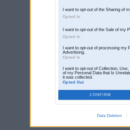
also be disclosed by us to 
I want to opt-out of the Sharing of 
Downstream Participants
th
Opted In
third parties.
I want to opt-out of the Sale of my 
Opted In
I want to opt-out of processing my 
Advertising.
Opted In
I want to opt-out of Collection, Use
of my Personal Data that Is Unrelat
it was collected.
Opted Out
CONFIRM
Data Deletion