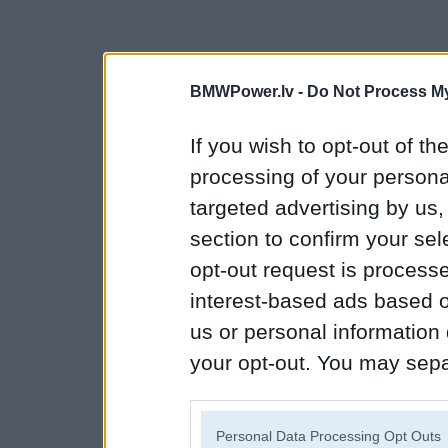
BMWPower.lv -
Do Not Process My
If you wish to opt-out of the
processing of your personal
targeted advertising by us
section to confirm your sel
opt-out request is proces
interest-based ads based o
us or personal information d
your opt-out. You may separ
disclosure of your personal
IAB’s list of downstream pa
Personal Data Processing Opt Outs