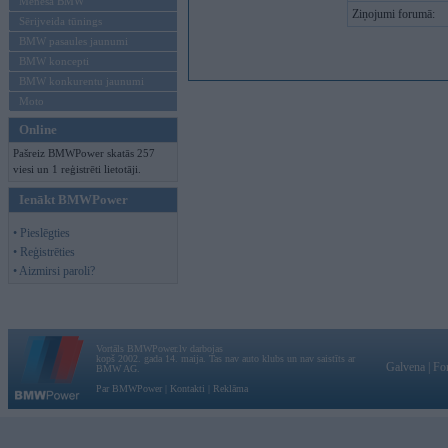
Mēneša BMW
Ziņojumi forumā:
Sērijveida tūnings
BMW pasaules jaunumi
BMW koncepti
BMW konkurentu jaunumi
Moto
Online
Pašreiz BMWPower skatās 257
viesi un 1 reģistrēti lietotāji.
Ienākt BMWPower
• Pieslēgties
• Reģistrēties
• Aizmirsi paroli?
Vortāls BMWPower.lv darbojas
kopš 2002. gada 14. maija. Tas nav auto klubs un nav saistīts ar
Galvena
|
Fo
BMW AG.
Par BMWPower
|
Kontakti
|
Reklāma