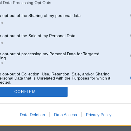
l Data Processing Opt Outs
o opt-out of the Sharing of my personal data.
In
o opt-out of the Sale of my Personal Data.
In
to opt-out of processing my Personal Data for Targeted
ing.
In
o opt-out of Collection, Use, Retention, Sale, and/or Sharing
ersonal Data that Is Unrelated with the Purposes for which it
lected.
Out
CONFIRM
 un nav saistīts ar
Galvena
|
Forums
|
Galerijas
|
Reģistrācija
|
Lietotaāji
|
Meklētājs
|
Reklā
Data Deletion
Data Access
Privacy Policy