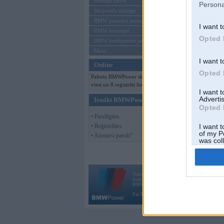
Mēneša BMW
Persona
Sērijveida tūnings
BMW pasaules jaunumi
I want t
BMW koncepti
Opted 
BMW konkurentu jaunumi
Moto
I want t
Online
Opted 
Pašreiz BMWPower skatās 170
viesi un 8 reģistrēti lietotāji.
I want 
Advertis
Ienākt BMWPower
Opted 
• Pieslēgties
• Reģistrēties
I want t
of my P
• Aizmirsi paroli?
was col
Opted 
Vortāls BMWPower.lv darbojas
kopš 2002. gada 14. maija. Tas nav auto klubs
BMW AG.
Par BMWPower
|
Kontakti
|
Reklāma