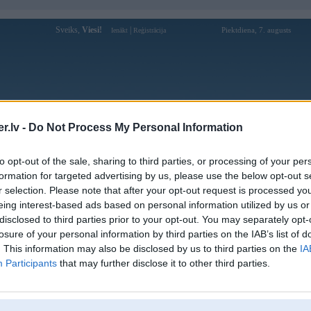
Sveiks,
Viesi!
|
Piektdiena, 7. augusts
Ienākt
Reģistrācija
Forums
Galerijas
Reģistrācija
Lietotāji
Meklētājs
.lv -
Do Not Process My Personal Information
Lietotāja tylekeo2025 profils
to opt-out of the sale, sharing to third parties, or processing of your per
formation for targeted advertising by us, please use the below opt-out s
Lietotājvārds:
tylekeo2025
r selection. Please note that after your opt-out request is processed y
eing interest-based ads based on personal information utilized by us or
Ziņojumi forumā:
0
disclosed to third parties prior to your opt-out. You may separately opt-
Pēdējie ziņojumi forumā
[
]
losure of your personal information by third parties on the IAB’s list of
. This information may also be disclosed by us to third parties on the
IA
Participants
that may further disclose it to other third parties.